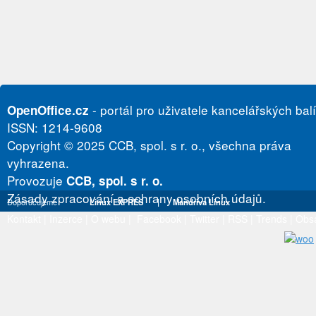
- portál pro uživatele kancelářských bal
OpenOffice.cz
ISSN: 1214-9608
Copyright © 2025 CCB, spol. s r. o., všechna práva
vyhrazena.
Provozuje
CCB, spol. s r. o.
Zásady zpracování a ochrany osobních údajů.
Doporučujeme
Linux EXPRES
|
Mandriva Linux
Kontakt
|
Inzerce
|
O webu
|
Facebook
|
Twitter
|
RSS
|
Trends
|
Obs