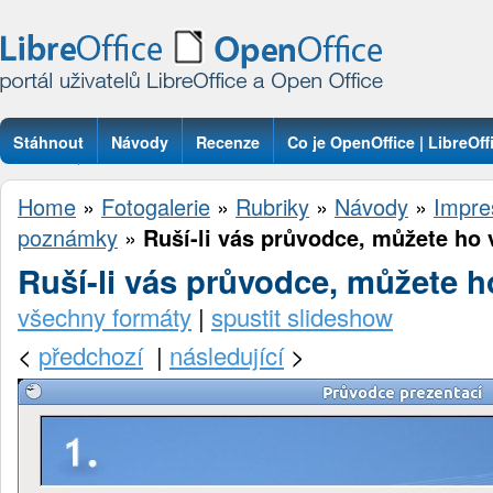
Stáhnout
Návody
Recenze
Co je OpenOffice | LibreOff
Otázky
Home
»
Fotogalerie
»
Rubriky
»
Návody
»
Impre
poznámky
»
Ruší-li vás průvodce, můžete ho
Ruší-li vás průvodce, můžete 
všechny formáty
|
spustit slideshow
<
předchozí
|
následující
>