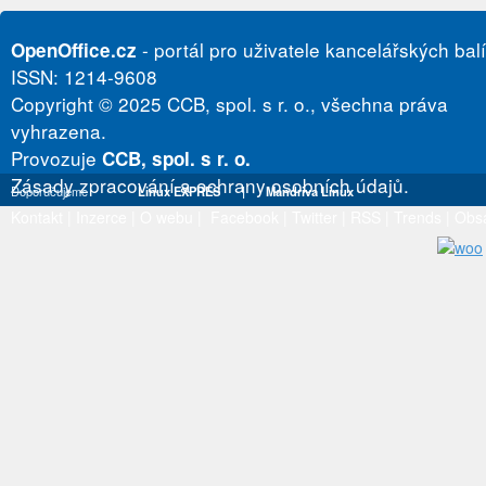
- portál pro uživatele kancelářských bal
OpenOffice.cz
ISSN: 1214-9608
Copyright © 2025 CCB, spol. s r. o., všechna práva
vyhrazena.
Provozuje
CCB, spol. s r. o.
Zásady zpracování a ochrany osobních údajů.
Doporučujeme
Linux EXPRES
|
Mandriva Linux
Kontakt
|
Inzerce
|
O webu
|
Facebook
|
Twitter
|
RSS
|
Trends
|
Obs