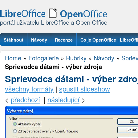
Stáhnout
Návody
Recenze
Co je OpenOffice | LibreOff
Otázky
Home
»
Fotogalerie
»
Rubriky
»
Návody
»
Sprie
Sprievodca dátami - výber zdroja
Sprievodca dátami - výber zdro
všechny formáty
|
spustit slideshow
<
předchozí
|
následující
>