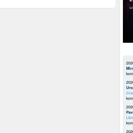
202
Mir
kom
202
Urs
číns
kom
202
Pav
Libr
kom
202