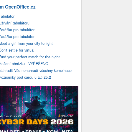
m OpenOffice.cz
Tabulátor
Užívání tabulátoru
Zarážka pro tabulátor
Zarážka pro tabulátor
Meet a girl from your city tonight
Don't settle for virtual
Find your perfect match for the night
vložení obrázku - VYŘEŠENO
Nahradit Vše nenahradí všechny kombinace
Poznámky pod čarou u LO 25.2