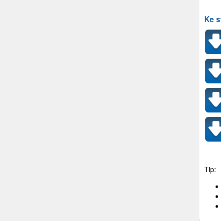
Ke s
Tip: