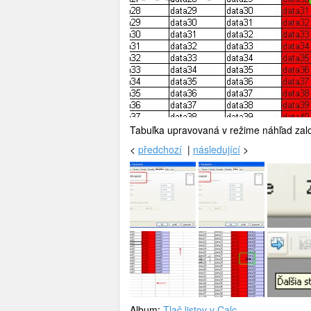
Tabuľka upravovaná v režime náhľad zal
<
předchozí
|
následující
>
Album:
Tlač listov v Calc