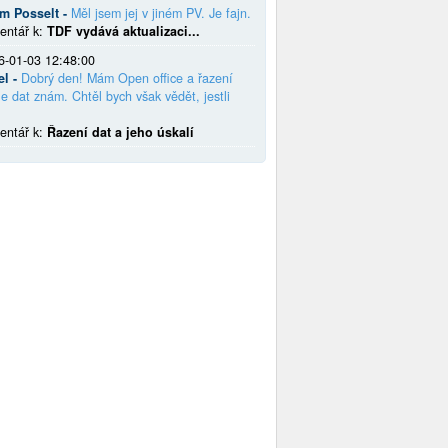
em Posselt -
Měl jsem jej v jiném PV. Je fajn.
entář k:
TDF vydává aktualizaci...
6-01-03 12:48:00
el -
Dobrý den! Mám Open office a řazení
e dat znám. Chtěl bych však vědět, jestli
entář k:
Řazení dat a jeho úskalí