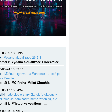
6-06-09 18:51:27
o -
Vydána aktualizace 26.2.4
entář k:
Vydána aktualizace LibreOffice...
6-05-24 13:33:11
o -
Můžou migrovat na Windows 12, což je
ký Deepin:...
entář k:
MČ Praha–Velká Chuchle...
6-05-17 15:34:57
elH -
Jde sice o starý článek (a dialogy v
eOffice se nám zatím mírně změnily), ale...
entář k:
Přístup ke vzdáleným...
6-02-05 18:55:17