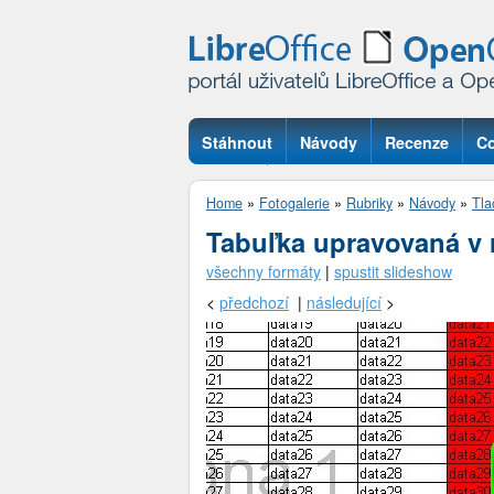
Stáhnout
Návody
Recenze
Co
Otázky
Home
»
Fotogalerie
»
Rubriky
»
Návody
»
Tla
Tabuľka upravovaná v 
všechny formáty
|
spustit slideshow
<
předchozí
|
následující
>