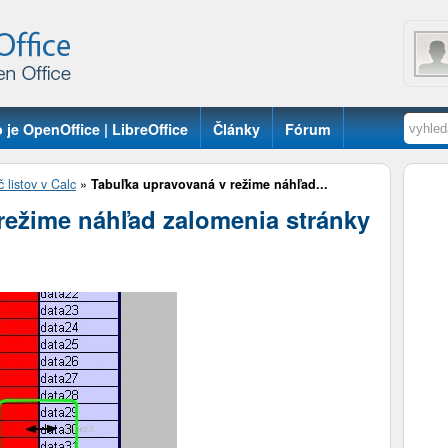
 je OpenOffice | LibreOffice
Články
Fórum
č listov v Calc
»
Tabuľka upravovaná v režime náhľad...
režime náhľad zalomenia stránky