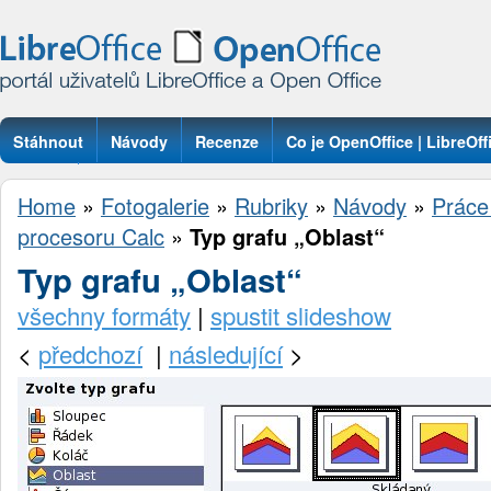
Stáhnout
Návody
Recenze
Co je OpenOffice | LibreOff
Otázky
Home
»
Fotogalerie
»
Rubriky
»
Návody
»
Práce
procesoru Calc
»
Typ grafu „Oblast“
Typ grafu „Oblast“
všechny formáty
|
spustit slideshow
<
předchozí
|
následující
>