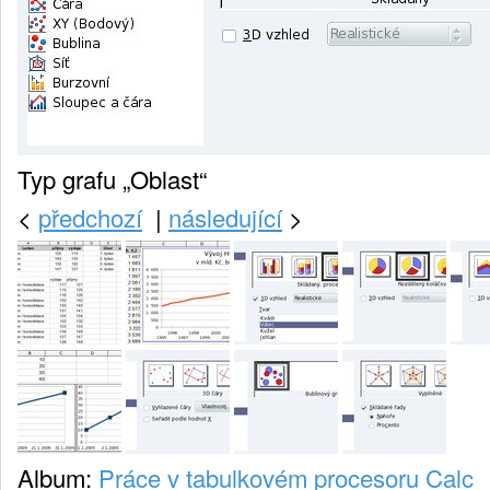
Typ grafu „Oblast“
<
předchozí
|
následující
>
Album:
Práce v tabulkovém procesoru Calc