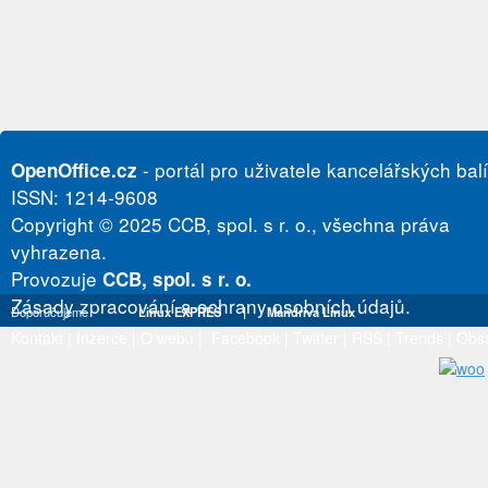
- portál pro uživatele kancelářských bal
OpenOffice.cz
ISSN: 1214-9608
Copyright © 2025 CCB, spol. s r. o., všechna práva
vyhrazena.
Provozuje
CCB, spol. s r. o.
Zásady zpracování a ochrany osobních údajů.
Doporučujeme
Linux EXPRES
|
Mandriva Linux
Kontakt
|
Inzerce
|
O webu
|
Facebook
|
Twitter
|
RSS
|
Trends
|
Obs