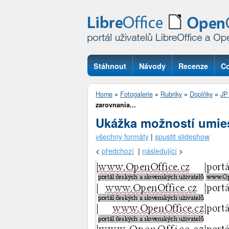
Stáhnout
Návody
Recenze
Co
Otázky
Home
»
Fotogalerie
»
Rubriky
»
Doplňky
»
JP 
zarovnania...
Ukážka možností umies
všechny formáty
|
spustit slideshow
<
předchozí
|
následující
>