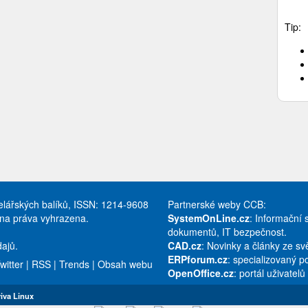
Tip:
celářských balíků, ISSN: 1214-9608
Partnerské weby CCB:
hna práva vyhrazena.
SystemOnLine.cz
: Informační 
dokumentů, IT bezpečnost.
ajů.
CAD.cz
: Novinky a články ze s
ERPforum.cz
: specializovaný p
witter
|
RSS
|
Trends
|
Obsah webu
OpenOffice.cz
: portál uživatel
iva Linux