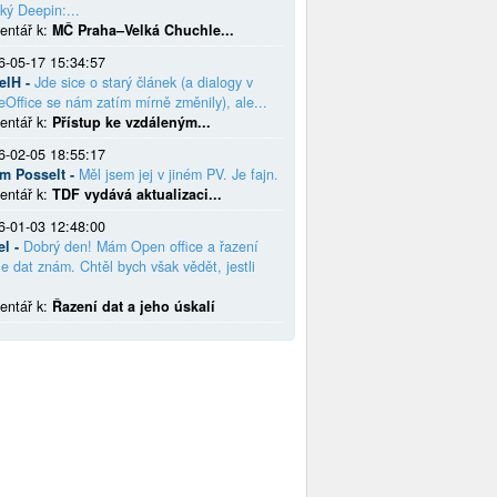
ký Deepin:...
entář k:
MČ Praha–Velká Chuchle...
6-05-17 15:34:57
elH -
Jde sice o starý článek (a dialogy v
eOffice se nám zatím mírně změnily), ale...
entář k:
Přístup ke vzdáleným...
6-02-05 18:55:17
em Posselt -
Měl jsem jej v jiném PV. Je fajn.
entář k:
TDF vydává aktualizaci...
6-01-03 12:48:00
el -
Dobrý den! Mám Open office a řazení
e dat znám. Chtěl bych však vědět, jestli
entář k:
Řazení dat a jeho úskalí