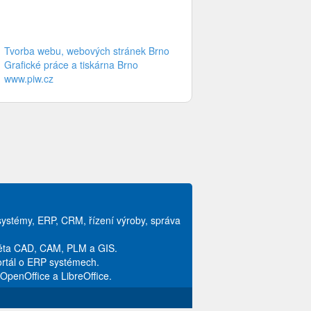
Tvorba webu, webových stránek Brno
Grafické práce a tiskárna Brno
www.piw.cz
systémy, ERP, CRM, řízení výroby, správa
věta CAD, CAM, PLM a GIS.
ortál o ERP systémech.
ů OpenOffice a LibreOffice.