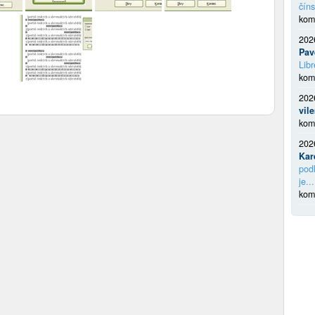
číns
kom
202
Pav
Libr
kom
202
vil
kom
202
Kar
podl
je...
kom