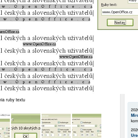
Foru
ia ruby textu
202
Mir
kom
202
Urs