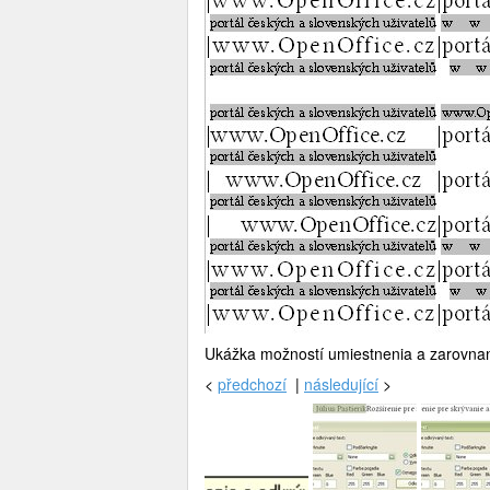
Ukážka možností umiestnenia a zarovnan
<
předchozí
|
následující
>