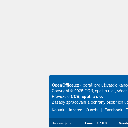
OpenOffice.cz
- portál pro uživatele kan
Copyright © 2025 CCB, spol. s r. o., všec
Provozuje
CCB, spol. s r. o.
Zásady zpracování a ochrany osobních úd
Kontakt
|
Inzerce
|
O webu
|
Facebook
|
T
Doporučujeme
Linux EXPRES
|
Mandr