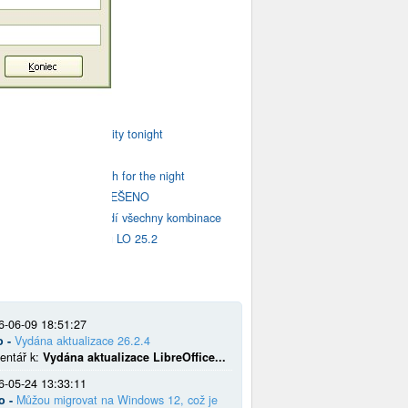
m OpenOffice.cz
Tabulátor
Užívání tabulátoru
Zarážka pro tabulátor
Zarážka pro tabulátor
Meet a girl from your city tonight
Don't settle for virtual
Find your perfect match for the night
vložení obrázku - VYŘEŠENO
Nahradit Vše nenahradí všechny kombinace
Poznámky pod čarou u LO 25.2
6-06-09 18:51:27
o -
Vydána aktualizace 26.2.4
entář k:
Vydána aktualizace LibreOffice...
6-05-24 13:33:11
o -
Můžou migrovat na Windows 12, což je