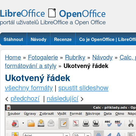
Stáhnout
Návody
Recenze
Co je OpenOffice | LibreOff
Otázky
Home
»
Fotogalerie
»
Rubriky
»
Návody
»
Calc,
formátování a styly
»
Ukotvený řádek
Ukotvený řádek
všechny formáty
|
spustit slideshow
<
předchozí
|
následující
>