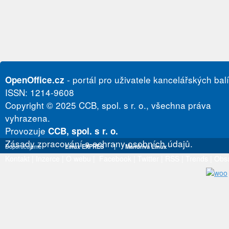
- portál pro uživatele kancelářských bal
OpenOffice.cz
ISSN: 1214-9608
Copyright © 2025 CCB, spol. s r. o., všechna práva
vyhrazena.
Provozuje
CCB, spol. s r. o.
Zásady zpracování a ochrany osobních údajů.
Doporučujeme
Linux EXPRES
|
Mandriva Linux
Kontakt
|
Inzerce
|
O webu
|
Facebook
|
Twitter
|
RSS
|
Trends
|
Obs