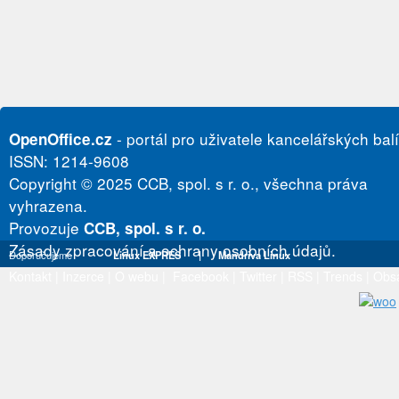
- portál pro uživatele kancelářských bal
OpenOffice.cz
ISSN: 1214-9608
Copyright © 2025 CCB, spol. s r. o., všechna práva
vyhrazena.
Provozuje
CCB, spol. s r. o.
Zásady zpracování a ochrany osobních údajů.
Doporučujeme
Linux EXPRES
|
Mandriva Linux
Kontakt
|
Inzerce
|
O webu
|
Facebook
|
Twitter
|
RSS
|
Trends
|
Obs