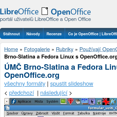
Stáhnout
Návody
Recenze
Co je OpenOffice | LibreOff
Otázky
Home
»
Fotogalerie
»
Rubriky
»
Používají OpenO
Brno-Slatina a Fedora Linux s OpenOffice.or
ÚMČ Brno-Slatina a Fedora Lin
OpenOffice.org
všechny formáty
|
spustit slideshow
<
předchozí
|
následující
>