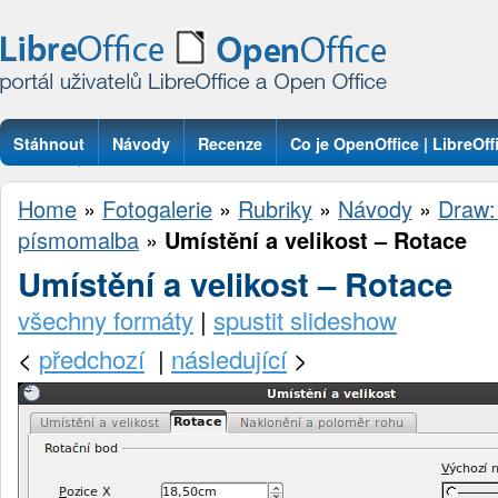
Stáhnout
Návody
Recenze
Co je OpenOffice | LibreOff
Otázky
Home
»
Fotogalerie
»
Rubriky
»
Návody
»
Draw:
písmomalba
»
Umístění a velikost – Rotace
Umístění a velikost – Rotace
všechny formáty
|
spustit slideshow
<
předchozí
|
následující
>