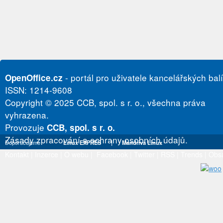
- portál pro uživatele kancelářských bal
OpenOffice.cz
ISSN: 1214-9608
Copyright © 2025 CCB, spol. s r. o., všechna práva
vyhrazena.
Provozuje
CCB, spol. s r. o.
Zásady zpracování a ochrany osobních údajů.
Doporučujeme
Linux EXPRES
|
Mandriva Linux
Kontakt
|
Inzerce
|
O webu
|
Facebook
|
Twitter
|
RSS
|
Trends
|
Obs