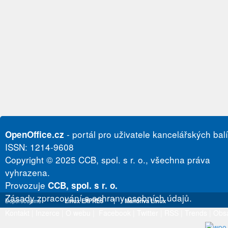
- portál pro uživatele kancelářských bal
OpenOffice.cz
ISSN: 1214-9608
Copyright © 2025 CCB, spol. s r. o., všechna práva
vyhrazena.
Provozuje
CCB, spol. s r. o.
Zásady zpracování a ochrany osobních údajů.
Doporučujeme
Linux EXPRES
|
Mandriva Linux
Kontakt
|
Inzerce
|
O webu
|
Facebook
|
Twitter
|
RSS
|
Trends
|
Obs