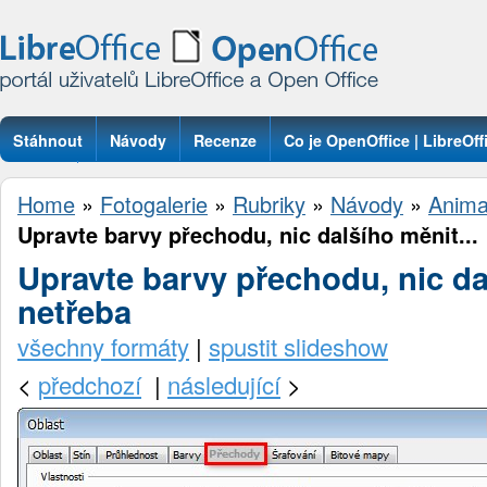
Stáhnout
Návody
Recenze
Co je OpenOffice | LibreOff
Otázky
Home
»
Fotogalerie
»
Rubriky
»
Návody
»
Anima
Upravte barvy přechodu, nic dalšího měnit...
Upravte barvy přechodu, nic da
netřeba
všechny formáty
|
spustit slideshow
<
předchozí
|
následující
>