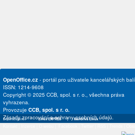
- portál pro uživatele kancelářských bal
OpenOffice.cz
ISSN: 1214-9608
Copyright © 2025 CCB, spol. s r. o., všechna práva
vyhrazena.
Provozuje
CCB, spol. s r. o.
Zásady zpracování a ochrany osobních údajů.
Doporučujeme
Linux EXPRES
|
Mandriva Linux
Kontakt
|
Inzerce
|
O webu
|
Facebook
|
Twitter
|
RSS
|
Trends
|
Obs