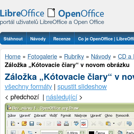
Stáhnout
Návody
Recenze
Co je OpenOffice | LibreOff
Otázky
Home
»
Fotogalerie
»
Rubriky
»
Návody
»
CD a 
Záložka „Kótovacie čiary“ v novom obrázku
Záložka „Kótovacie čiary“ v n
všechny formáty
|
spustit slideshow
<
předchozí |
následující
>