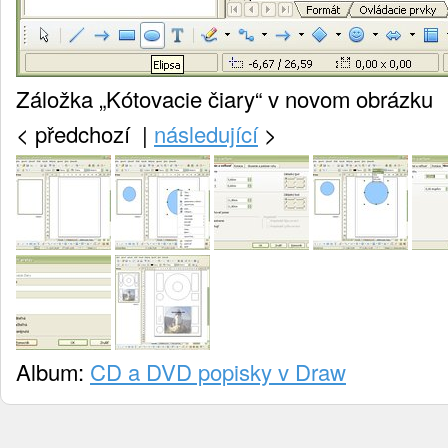
Záložka „Kótovacie čiary“ v novom obrázku
<
předchozí |
následující
>
Album:
CD a DVD popisky v Draw