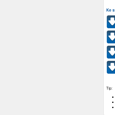
Ke s
Tip: