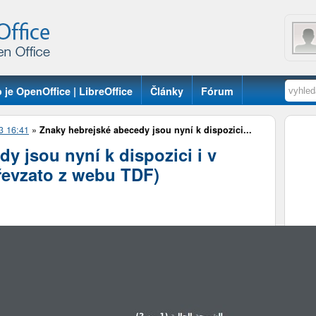
 je OpenOffice | LibreOffice
Články
Fórum
3 16:41
»
Znaky hebrejské abecedy jsou nyní k dispozici...
y jsou nyní k dispozici i v
převzato z webu TDF)