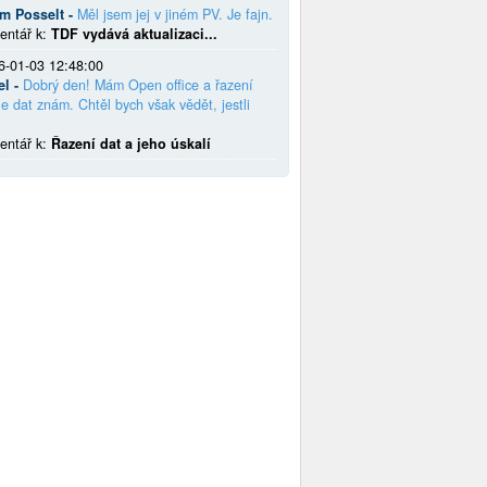
em Posselt -
Měl jsem jej v jiném PV. Je fajn.
entář k:
TDF vydává aktualizaci...
6-01-03 12:48:00
el -
Dobrý den! Mám Open office a řazení
e dat znám. Chtěl bych však vědět, jestli
entář k:
Řazení dat a jeho úskalí