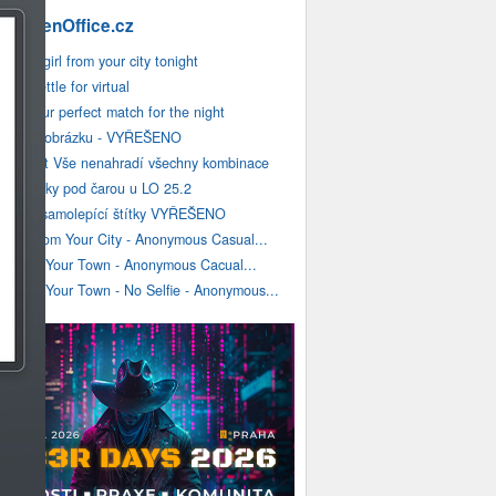
m OpenOffice.cz
Meet a girl from your city tonight
Don't settle for virtual
Find your perfect match for the night
vložení obrázku - VYŘEŠENO
Nahradit Vše nenahradí všechny kombinace
Poznámky pod čarou u LO 25.2
tisk na samolepící štítky VYŘEŠENO
Girls From Your City - Anonymous Casual...
Girls In Your Town - Anonymous Cacual...
Girls In Your Town - No Selfie - Anonymous...