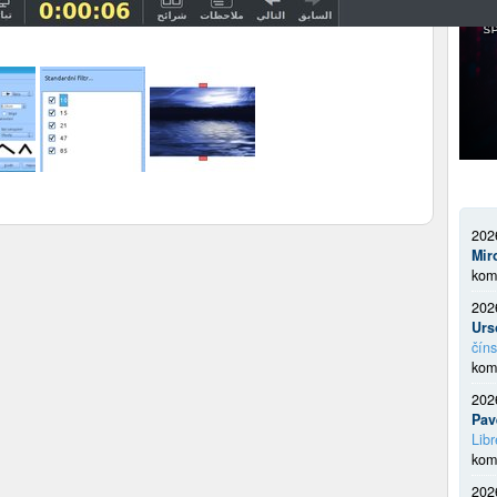
202
Mir
kom
202
Urs
číns
kom
202
Pav
Libr
kom
202