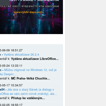
6-06-09 18:51:27
o -
Vydána aktualizace 26.2.4
entář k:
Vydána aktualizace LibreOffice...
6-05-24 13:33:11
o -
Můžou migrovat na Windows 12, což je
ký Deepin:...
entář k:
MČ Praha–Velká Chuchle...
6-05-17 15:34:57
elH -
Jde sice o starý článek (a dialogy v
eOffice se nám zatím mírně změnily), ale...
entář k:
Přístup ke vzdáleným...
6-02-05 18:55:17