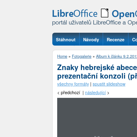
Stáhnout
Návody
Recenze
Co
Otázky
Home
»
Fotogalerie
»
Album k článku 9.2.201
Znaky hebrejské abeced
prezentační konzoli (
všechny formáty
|
spustit slideshow
<
předchozí |
následující
>