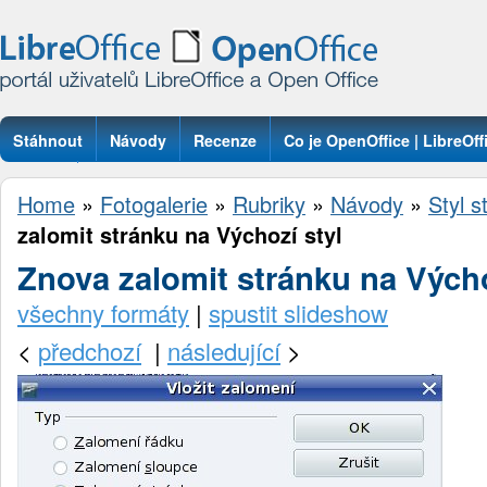
Stáhnout
Návody
Recenze
Co je OpenOffice | LibreOff
Otázky
Home
»
Fotogalerie
»
Rubriky
»
Návody
»
Styl s
zalomit stránku na Výchozí styl
Znova zalomit stránku na Výcho
všechny formáty
|
spustit slideshow
<
předchozí
|
následující
>