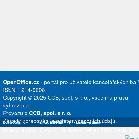
- portál pro uživatele kancelářských bal
OpenOffice.cz
ISSN: 1214-9608
Copyright © 2025 CCB, spol. s r. o., všechna práva
vyhrazena.
Provozuje
CCB, spol. s r. o.
Zásady zpracování a ochrany osobních údajů.
Doporučujeme
Linux EXPRES
|
Mandriva Linux
Kontakt
|
Inzerce
|
O webu
|
Facebook
|
Twitter
|
RSS
|
Trends
|
Obs