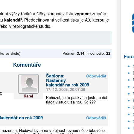
čtení výšky řádků a šířky sloupců v listu
vypocet
změňte
stu
kalendář
. Předdefinovaná velikost tisku je A0, kterou je
ékoliv reprografické studio.
ako ve škole)
Průměr:
3.14
|
Hodnotilo:
22
Foru
Komentáře
Šablona:
Odpovědět
Nástěnný
kalendář na rok 2009
17. 12. 2008, 20:07:38
ty
Karel
Bohuzel, je to paskvil a jeste to dat
tlacit v studiu za 150 Kc ???
kalendář na rok 2009
Odpovědět
 názorem. Nedával bych na veřejnost rovnou něco takového.