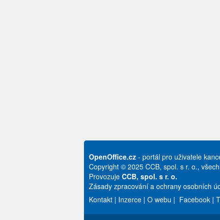
OpenOffice.cz
- portál pro uživatele kan
Copyright © 2025 CCB, spol. s r. o., všec
Provozuje
CCB, spol. s r. o.
Zásady zpracování a ochrany osobních úd
Kontakt
|
Inzerce
|
O webu
|
Facebook
|
T