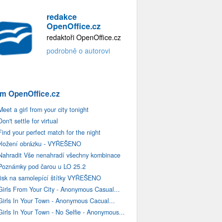
redakce
OpenOffice.cz
redaktoři OpenOffice.cz
podrobně o autorovi
m OpenOffice.cz
Meet a girl from your city tonight
Don't settle for virtual
Find your perfect match for the night
vložení obrázku - VYŘEŠENO
Nahradit Vše nenahradí všechny kombinace
Poznámky pod čarou u LO 25.2
tisk na samolepící štítky VYŘEŠENO
Girls From Your City - Anonymous Casual...
Girls In Your Town - Anonymous Cacual...
Girls In Your Town - No Selfie - Anonymous...