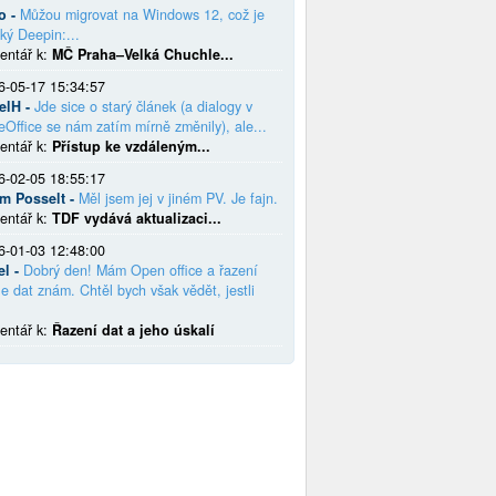
o -
Můžou migrovat na Windows 12, což je
ký Deepin:...
entář k:
MČ Praha–Velká Chuchle...
6-05-17 15:34:57
elH -
Jde sice o starý článek (a dialogy v
eOffice se nám zatím mírně změnily), ale...
entář k:
Přístup ke vzdáleným...
6-02-05 18:55:17
em Posselt -
Měl jsem jej v jiném PV. Je fajn.
entář k:
TDF vydává aktualizaci...
6-01-03 12:48:00
el -
Dobrý den! Mám Open office a řazení
e dat znám. Chtěl bych však vědět, jestli
entář k:
Řazení dat a jeho úskalí