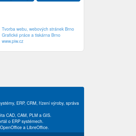
Tvorba webu, webových stránek Brno
Grafické práce a tiskárna Brno
www.piw.cz
systémy, ERP, CRM, řízení výroby, správa
věta CAD, CAM, PLM a GIS.
ortál o ERP systémech.
ů OpenOffice a LibreOffice.