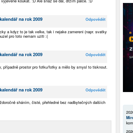
 vyjeveně koukat. :D Ale snaž se dál, držím palce. :D
kalendář na rok 2009
Odpovědět
ky a kdyz to je tak velke, tak i nejake zamereni (napr. svatky
uzel pro toto nemam uziti :(
kalendář na rok 2009
Odpovědět
y, případně prostor pro fotku/fotky a mělo by smysl to tisknout.
kalendář na rok 2009
Odpovědět
aždoročně sháním, čisté, přehledné bez nadbytečných dalších
202
Mir
kom
202