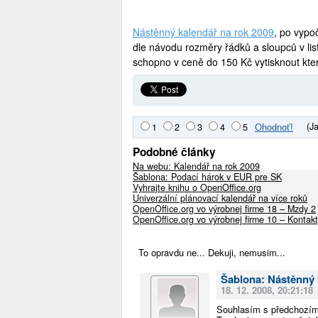
Nástěnný kalendář na rok 2009
, po vypo
dle návodu rozměry řádků a sloupců v li
schopno v ceně do 150 Kč vytisknout kter
(J
1
2
3
4
5
Podobné články
Na webu: Kalendář na rok 2009
Šablona: Podací hárok v EUR pre SK
Vyhrajte knihu o OpenOffice.org
Univerzální plánovací kalendář na více roků
OpenOffice.org vo výrobnej firme 18 – Mzdy 2
OpenOffice.org vo výrobnej firme 10 – Kontak
To opravdu ne... Dekuji, nemusim...
Šablona: Nástěnný 
18. 12. 2008, 20:21:18
Souhlasím s předchozím