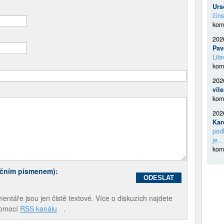
Urs
číns
kom
202
Pav
Libr
kom
202
vil
kom
202
Kar
podl
je...
kom
ečním písmenem):
táře jsou jen čistě textové. Více o diskuzích najdete
pomocí
RSS kanálu
.