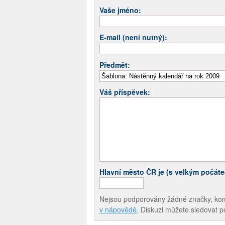
Vaše jméno:
E-mail (není nutný):
Předmět:
Váš příspěvek:
Hlavní město ČR je (s velkým počát
Nejsou podporovány žádné značky, komen
v nápovědě
. Diskuzi můžete sledovat 