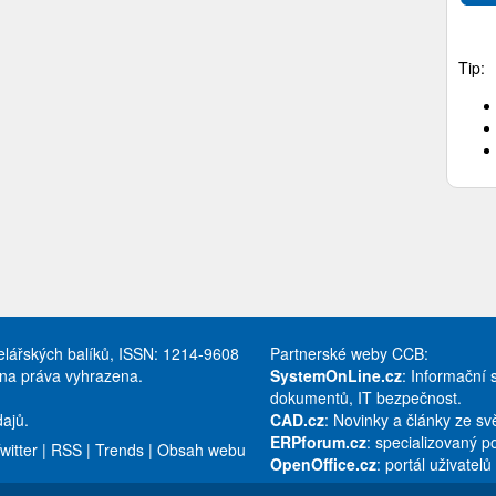
Tip:
celářských balíků, ISSN: 1214-9608
Partnerské weby CCB:
hna práva vyhrazena.
SystemOnLine.cz
: Informační 
dokumentů, IT bezpečnost.
ajů.
CAD.cz
: Novinky a články ze s
ERPforum.cz
: specializovaný p
witter
|
RSS
|
Trends
|
Obsah webu
OpenOffice.cz
: portál uživatel