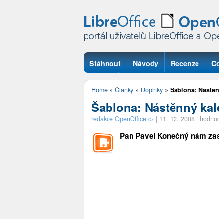
Stáhnout
Návody
Recenze
Co
Otázky
Home
»
Články
»
Doplňky
»
Šablona: Nástěn
Šablona: Nástěnný kal
redakce OpenOffice.cz
|
11. 12. 2008
|
hodnoc
Pan Pavel Konečný nám zas