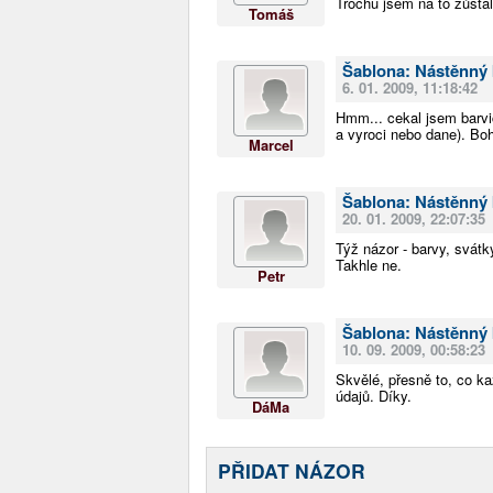
Trochu jsem na to zůstal
Tomáš
Šablona: Nástěnný 
6. 01. 2009, 11:18:42
Hmm... cekal jsem barvic
a vyroci nebo dane). Boh
Marcel
Šablona: Nástěnný 
20. 01. 2009, 22:07:35
Týž názor - barvy, svátk
Takhle ne.
Petr
Šablona: Nástěnný 
10. 09. 2009, 00:58:23
Skvělé, přesně to, co k
údajů. Díky.
DáMa
PŘIDAT NÁZOR