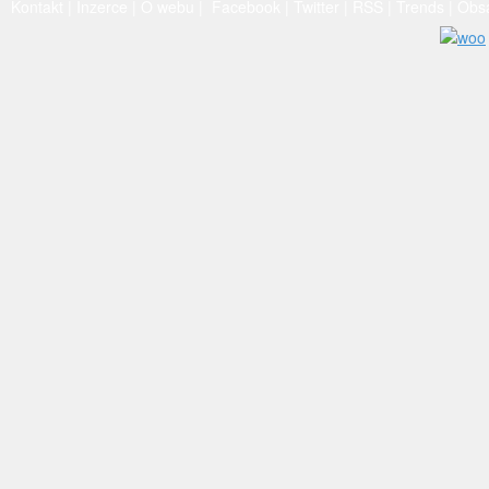
Kontakt
|
Inzerce
|
O webu
|
Facebook
|
Twitter
|
RSS
|
Trends
|
Obs