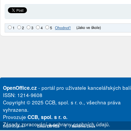
(Jako ve škole)
1
2
3
4
5
- portál pro uživatele kancelářských bal
OpenOffice.cz
ISSN: 1214-9608
Copyright © 2025 CCB, spol. s r. o., všechna práva
vyhrazena.
Provozuje
CCB, spol. s r. o.
Zásady zpracování a ochrany osobních údajů.
Doporučujeme
Linux EXPRES
|
Mandriva Linux