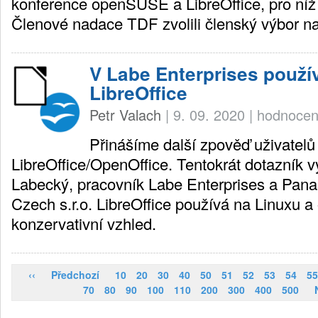
konference openSUSE a LibreOffice, pro níž j
Členové nadace TDF zvolili členský výbor 
V Labe Enterprises použív
LibreOffice
Petr Valach
|
9. 09. 2020
|
hodnocen
Přinášíme další zpověď uživatelů
LibreOffice/OpenOffice. Tentokrát dotazník v
Labecký, pracovník Labe Enterprises a Pan
Czech s.r.o. LibreOffice používá na Linuxu a
konzervativní vzhled.
‹‹
Předchozí
10
20
30
40
50
51
52
53
54
55
70
80
90
100
110
200
300
400
500