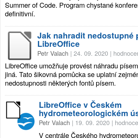
Summer of Code. Program chystané konfere
definitivní.
Jak nahradit nedostupné 
LibreOffice
Petr Valach
|
24. 09. 2020
|
hodnocen
LibreOffice umožňuje provést náhradu píse
jiná. Tato šikovná pomůcka se uplatní zejmé
nedostupnosti některých fontů písem.
LibreOffice v Českém
hydrometeorologickém ú
Petr Valach
|
19. 09. 2020
|
hodnoce
V centrále Českého hydrometeoro