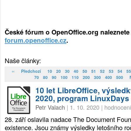
České fórum o OpenOffice.org naleznete
forum.openoffice.cz
.
Naše články:
‹‹
Předchozí
10
20
30
40
50
51
52
53
54
55
70
80
90
100
110
200
300
400
500
10 let LibreOffice, výsle
2020, program LinuxDays
Petr Valach
|
1. 10. 2020
|
hodnocení
28. září oslavila nadace The Document Found
existence. Jsou známy výsledky letošního r