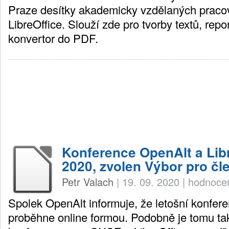
Praze desítky akademicky vzdělaných pracov
LibreOffice. Slouží zde pro tvorby textů, repo
konvertor do PDF.
Konference OpenAlt a Lib
2020, zvolen Výbor pro čl
Petr Valach
|
19. 09. 2020
|
hodnocen
Spolek OpenAlt informuje, že letošní konfer
proběhne online formou. Podobně je tomu ta