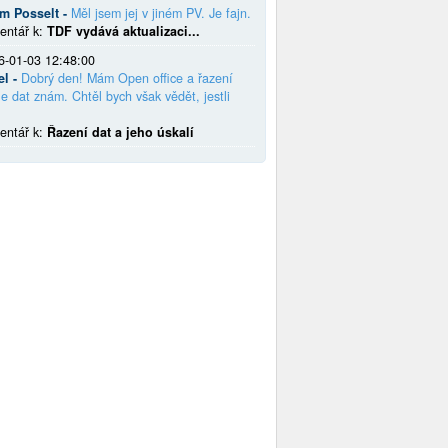
em Posselt -
Měl jsem jej v jiném PV. Je fajn.
entář k:
TDF vydává aktualizaci...
6-01-03 12:48:00
el -
Dobrý den! Mám Open office a řazení
e dat znám. Chtěl bych však vědět, jestli
entář k:
Řazení dat a jeho úskalí