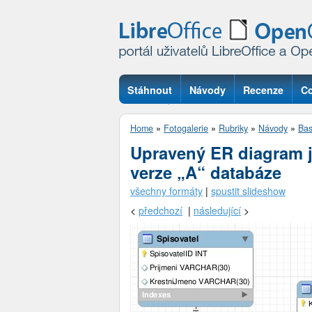
Stáhnout
Návody
Recenze
Co
Otázky
Home
»
Fotogalerie
»
Rubriky
»
Návody
»
Ba
Upravený ER diagram j
verze „A“ databáze
všechny formáty
|
spustit slideshow
<
předchozí
|
následující
>