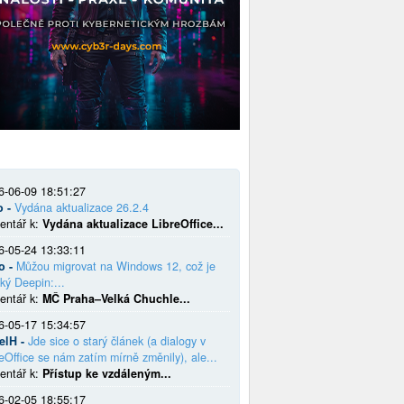
6-06-09 18:51:27
o -
Vydána aktualizace 26.2.4
entář k:
Vydána aktualizace LibreOffice...
6-05-24 13:33:11
o -
Můžou migrovat na Windows 12, což je
ký Deepin:...
entář k:
MČ Praha–Velká Chuchle...
6-05-17 15:34:57
elH -
Jde sice o starý článek (a dialogy v
eOffice se nám zatím mírně změnily), ale...
entář k:
Přístup ke vzdáleným...
6-02-05 18:55:17