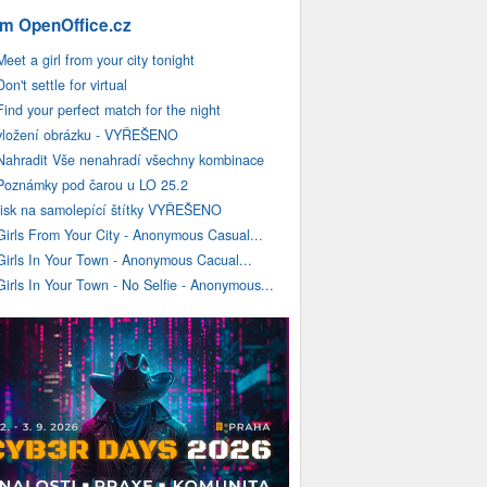
m OpenOffice.cz
Meet a girl from your city tonight
Don't settle for virtual
Find your perfect match for the night
vložení obrázku - VYŘEŠENO
Nahradit Vše nenahradí všechny kombinace
Poznámky pod čarou u LO 25.2
tisk na samolepící štítky VYŘEŠENO
Girls From Your City - Anonymous Casual...
Girls In Your Town - Anonymous Cacual...
Girls In Your Town - No Selfie - Anonymous...