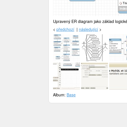
Upravený ER diagram jako základ logick
<
předchozí
|
následující
>
Album:
Base