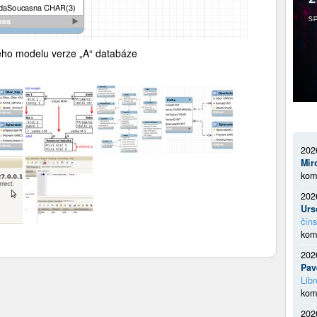
ého modelu verze „A“ databáze
202
Mir
kom
202
Urs
číns
kom
202
Pav
Libr
kom
202