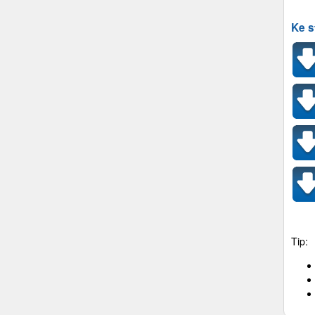
Ke s
Tip: