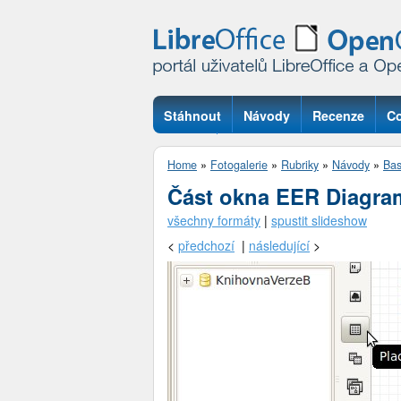
Stáhnout
Návody
Recenze
Co
Otázky
Home
»
Fotogalerie
»
Rubriky
»
Návody
»
Ba
Část okna EER Diagra
všechny formáty
|
spustit slideshow
<
předchozí
|
následující
>