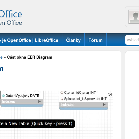
 je OpenOffice | LibreOffice
Články
Fórum
se
»
Část okna EER Diagram
m