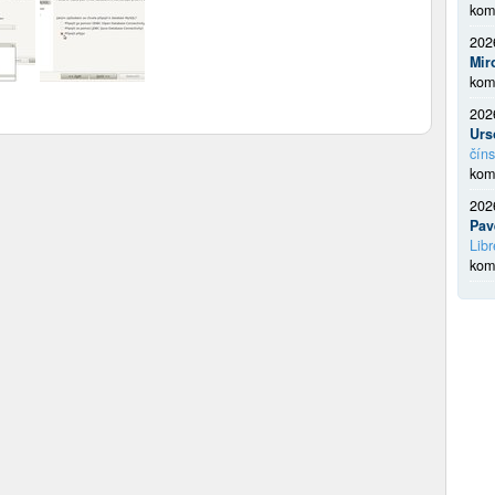
kom
202
Mir
kom
202
Urs
číns
kom
202
Pav
Libr
kom