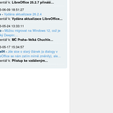
entář k:
LibreOffice 25.2.7 přináší...
6-06-09 18:51:27
o -
Vydána aktualizace 26.2.4
entář k:
Vydána aktualizace LibreOffice...
6-05-24 13:33:11
o -
Můžou migrovat na Windows 12, což je
ký Deepin:...
entář k:
MČ Praha–Velká Chuchle...
6-05-17 15:34:57
elH -
Jde sice o starý článek (a dialogy v
eOffice se nám zatím mírně změnily), ale...
entář k:
Přístup ke vzdáleným...