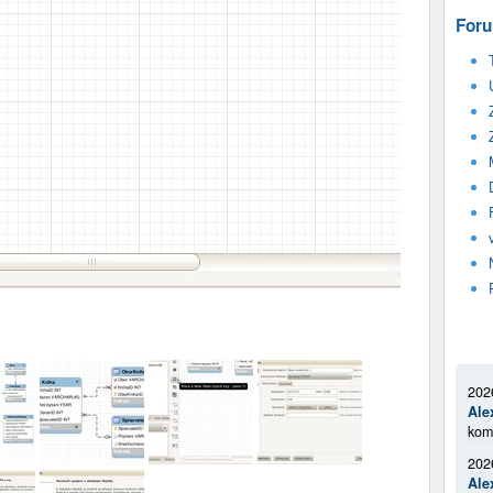
Foru
202
Ale
kom
202
Ale