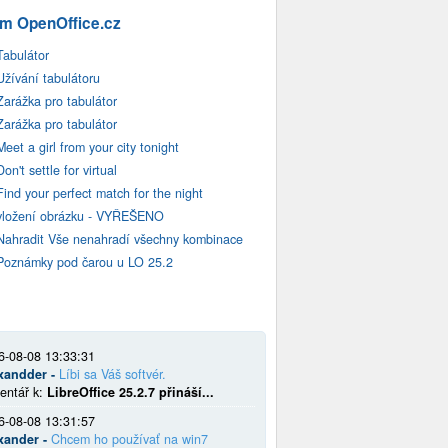
m OpenOffice.cz
Tabulátor
Užívání tabulátoru
Zarážka pro tabulátor
Zarážka pro tabulátor
Meet a girl from your city tonight
Don't settle for virtual
Find your perfect match for the night
vložení obrázku - VYŘEŠENO
Nahradit Vše nenahradí všechny kombinace
Poznámky pod čarou u LO 25.2
6-08-08 13:33:31
xandder -
Líbi sa Váš softvér.
entář k:
LibreOffice 25.2.7 přináší...
6-08-08 13:31:57
xander -
Chcem ho používať na win7