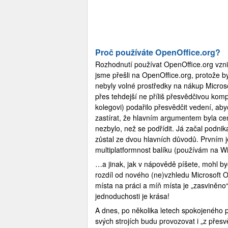
Proč používáte OpenOffice.org?
Rozhodnutí používat OpenOffice.org vzni
jsme přešli na OpenOffice.org, protože 
nebyly volné prostředky na nákup Microsof
přes tehdejší ne příliš přesvědčivou kom
kolegovi) podařilo přesvědčit vedení, ab
zastírat, že hlavním argumentem byla cena
nezbylo, než se podřídit. Já začal podni
zůstal ze dvou hlavních důvodů. Prvním j
multiplatformnost balíku (používám na 
…a jinak, jak v nápovědě píšete, mohl by
rozdíl od nového (ne)vzhledu Microsoft Of
místa na práci a míň místa je „zasviněno
jednoduchosti je krása!
A dnes, po několika letech spokojeného p
svých strojích budu provozovat i „z přesv