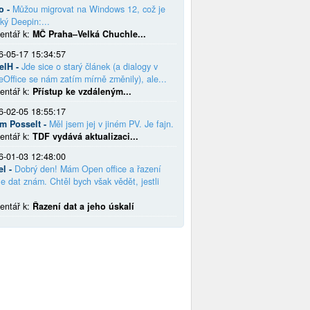
o -
Můžou migrovat na Windows 12, což je
ký Deepin:...
entář k:
MČ Praha–Velká Chuchle...
6-05-17 15:34:57
elH -
Jde sice o starý článek (a dialogy v
eOffice se nám zatím mírně změnily), ale...
entář k:
Přístup ke vzdáleným...
6-02-05 18:55:17
em Posselt -
Měl jsem jej v jiném PV. Je fajn.
entář k:
TDF vydává aktualizaci...
6-01-03 12:48:00
el -
Dobrý den! Mám Open office a řazení
e dat znám. Chtěl bych však vědět, jestli
entář k:
Řazení dat a jeho úskalí