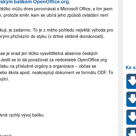
ářským balíkem OpenOffice.org.
těžko můžu dnes porovnávat s Microsoft Office, s tím jsem
m, protože směr, kam se ubírá jeho způsob ovládání není
kuji, je zadarmo. To je z mého pohledu největší výhoda pro
kterými přicházím do styku (v drtivé většině domácnosti).
áse je snad jen těžko vysvětlitelná absence českých
. Jestli se to dá považovat za nedostatek OpenOffice.org
laku na příslušné orgány a organizace – občas se
Ke s
 nebo škola apod. neakceptují dokument ve formátu ODF. To
jící.
ivně rychlý vývoj balíku
ivatelů