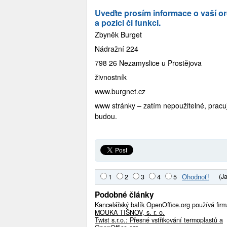
Uveďte prosím informace o vaší o
a pozici či funkci.
Zbyněk Burget
Nádražní 224
798 26 Nezamyslice u Prostějova
živnostník
www.burgnet.cz
www stránky – zatím nepoužitelné, pracu
budou.
(J
1
2
3
4
5
Podobné články
Kancelářský balík OpenOffice.org používá fir
MOUKA TIŠNOV, s. r. o.
Twist s.r.o.: Přesné vstřikování termoplastů a