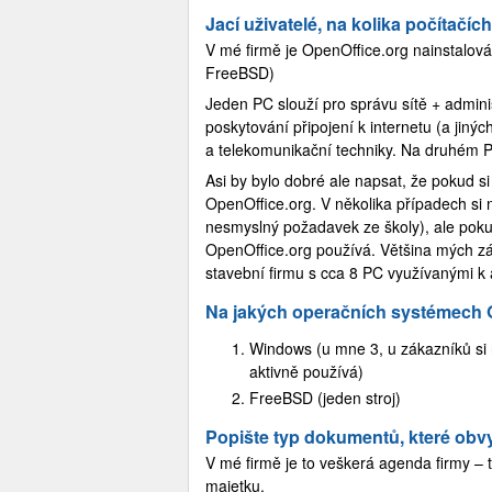
Jací uživatelé, na kolika počítačích 
V mé firmě je OpenOffice.org nainstalová
FreeBSD)
Jeden PC slouží pro správu sítě + admini
poskytování připojení k internetu (a jiný
a telekomunikační techniky. Na druhém PC
Asi by bylo dobré ale napsat, že pokud s
OpenOffice.org. V několika případech si na
nesmyslný požadavek ze školy), ale poku
OpenOffice.org používá. Většina mých zá
stavební firmu s cca 8 PC využívanými k 
Na jakých operačních systémech 
Windows (u mne 3, u zákazníků si 
aktivně používá)
FreeBSD (jeden stroj)
Popište typ dokumentů, které obvy
V mé firmě je to veškerá agenda firmy –
majetku.