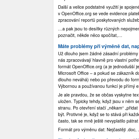
Další a velice podstatné využití je spojen
v OpenOffice.org se vede evidence plateb,
zpracování reportů poskytovaných služeb,
…a pak jsou to desítky různých nepojmen
poznačit, někde něco spočítat,…
Máte problémy při výměně dat, nap
Už dlouho jsem žádné zásadní problémy p
nás zpracovávají hlavně pro vlastní potř
formát OpenOffice.org (a je jednodušší je
Microsoft Office – a pokud se zákazník d
dlouho neváhá) nebo po převodu do formá
Výbornou a používanou funkcí je přímý e
Je ale pravdou, že se občas vyskytne text
uložen. Typicky tehdy, když jsou v něm s
stranu. Po otevření stačí „někam“ „přidat
být. Protivné je, když se to stává při k
často, tak se mně ještě nevyplatilo pátra
Formát pro výměnu dat: Nejčastěji .doc, .