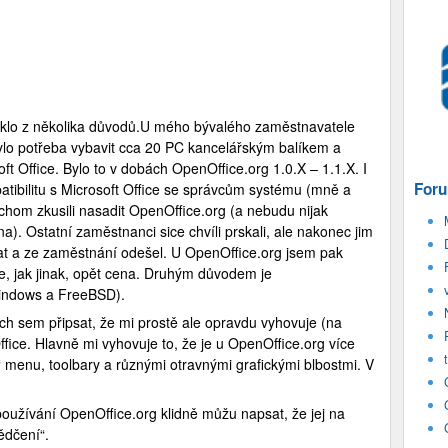
klo z několika důvodů.
U mého bývalého zaměstnavatele
bylo potřeba vybavit cca 20 PC kancelářským balíkem a
t Office. Bylo to v dobách OpenOffice.org 1.0.X – 1.1.X. I
Foru
patibilitu s Microsoft Office se správcům systému (mně a
ychom zkusili nasadit OpenOffice.org (a nebudu nijak
). Ostatní zaměstnanci sice chvíli prskali, ale nakonec jim
kat a ze zaměstnání odešel. U OpenOffice.org jsem pak
e, jak jinak, opět cena. Druhým důvodem je
Windows a FreeBSD).
ch sem připsat, že mi prostě ale opravdu vyhovuje (na
fice. Hlavně mi vyhovuje to, že je u OpenOffice.org více
“ menu, toolbary a různými otravnými grafickými blbostmi. V
oužívání OpenOffice.org klidně můžu napsat, že jej na
ědčení“.