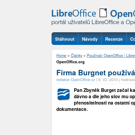
Stáhnout
Návody
Recenze
Co
Otázky
Home
»
Články
»
Používají OpenOffice | Libre
OpenOffice.org
Firma Burgnet používá
redakce OpenOffice.cz
|
9. 03. 2010
|
hodnoce
Pan Zbyněk Burget začal ka
dávno a dle jeho slov mu op
přenositelnosti na ostatní
dokumentace.