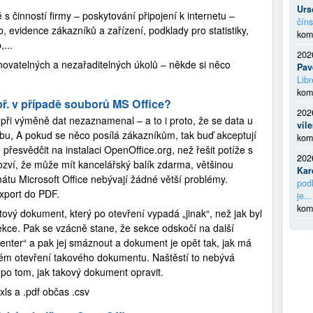
Urs
é s činností firmy – poskytování připojení k internetu –
číns
 evidence zákazníků a zařízení, podklady pro statistiky,
kom
...
202
ovatelných a nezařaditelných úkolů – někde si něco
Pav
Libr
kom
ř. v případě souborů MS Office?
202
ři výměně dat nezaznamenal – a to i proto, že se data u
vil
ebu, A pokud se něco posílá zákazníkům, tak buď akceptují
kom
 přesvědčit na instalaci OpenOffice.org, než řešit potíže s
202
ozví, že může mít kancelářský balík zdarma, většinou
Kar
tu Microsoft Office nebývají žádné větší problémy.
podl
xport do PDF.
je...
kom
ový dokument, který po otevření vypadá „jinak“, než jak byl
ekce. Pak se vzácně stane, že sekce odskočí na další
 enter“ a pak jej smáznout a dokument je opět tak, jak má
aždém otevření takového dokumentu. Naštěstí to nebývá
t po tom, jak takový dokument opravit.
xls a .pdf občas .csv