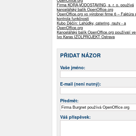
OpenOffice.org
Firma KORA-VODOSTAVING, s. r. o. používá
kancelářský balík OpenOffice.org
OpenOffice.org vo výrobnej firme 6 – Faktúra 
kontrola funkčnosti
Kubo Děčín: Lahůdky, catering, rauty - a
OpenOffice.org
Kancelářský balík OpenOffice.org používají ve
Ivo Karas IZOLPROJEKT Ostrava
PŘIDAT NÁZOR
Vaše jméno:
E-mail (není nutný):
Předmět:
Váš příspěvek: