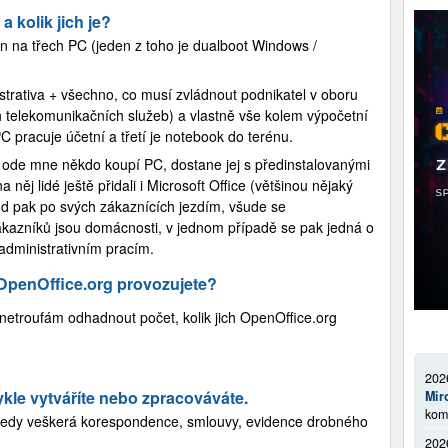
a kolik jich je?
n na třech PC (jeden z toho je dualboot Windows /
strativa + všechno, co musí zvládnout podnikatel v oboru
ch telekomunikačních služeb) a vlastně vše kolem výpočetní
 pracuje účetní a třetí je notebook do terénu.
i ode mne někdo koupí PC, dostane jej s předinstalovanými
 něj lidé ještě přidali i Microsoft Office (většinou nějaký
d pak po svých zákaznících jezdím, všude se
kazníků jsou domácnosti, v jednom případě se pak jedná o
administrativním pracím.
OpenOffice.org provozujete?
netroufám odhadnout počet, kolik jich OpenOffice.org
202
kle vytváříte nebo zpracováváte.
Mir
kom
 tedy veškerá korespondence, smlouvy, evidence drobného
202