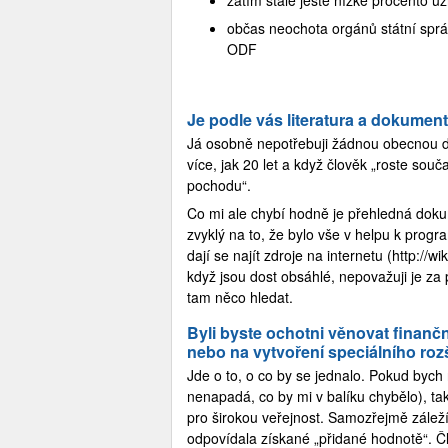
občas neochota orgánů státní sprá
ODF
Je podle vás literatura a dokumen
Já osobně nepotřebuji žádnou obecnou dok
více, jak 20 let a když člověk „roste souč
pochodu“.
Co mi ale chybí hodně je přehledná dokum
zvyklý na to, že bylo vše v helpu k prog
dají se najít zdroje na internetu (http://wi
když jsou dost obsáhlé, nepovažuji je za
tam něco hledat.
Byli byste ochotni věnovat finanč
nebo na vytvoření speciálního roz
Jde o to, o co by se jednalo. Pokud byc
nenapadá, co by mi v balíku chybělo), tak 
pro širokou veřejnost. Samozřejmě záleží
odpovídala získané „přidané hodnotě“. Č