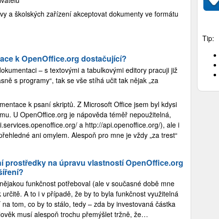
vy a školských zařízení akceptovat dokumenty ve formátu
Tip:
tace k OpenOffice.org dostačující?
umentaci – s textovými a tabulkovými editory pracuji již
asně s programy“, tak se vše stíhá učit tak nějak „za
entace k psaní skriptů. Z Microsoft Office jsem byl kdysi
ramu. U OpenOffice.org je nápověda téměř nepoužitelná,
ki.services.openoffice.org/ a http://api.openoffice.org/), ale i
 přehledné ani omylem. Alespoň pro mne je vždy „za trest“
ní prostředky na úpravu vlastností OpenOffice.org
šíření?
h nějakou funkčnost potřeboval (ale v současné době mne
určitě. A to i v případě, že by to byla funkčnost využitelná
 na tom, co by to stálo, tedy – zda by investovaná částka
lověk musí alespoň trochu přemýšlet tržně, že…