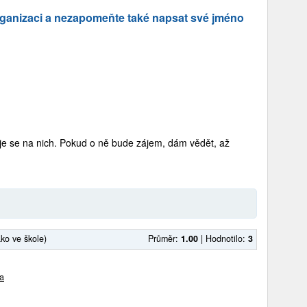
rganizaci a nezapomeňte také napsat své jméno
je se na nich. Pokud o ně bude zájem, dám vědět, až
ako ve škole)
Průměr:
1.00
|
Hodnotilo:
3
ma