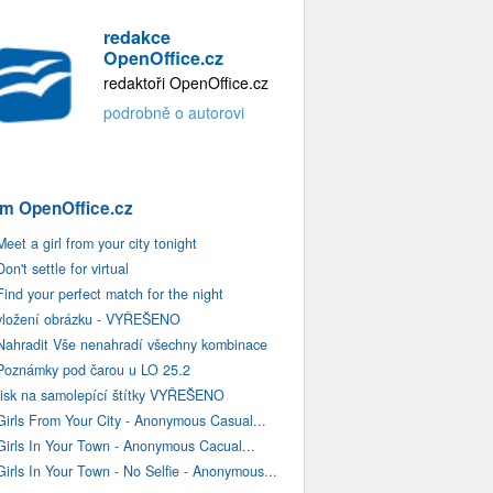
redakce
OpenOffice.cz
redaktoři OpenOffice.cz
podrobně o autorovi
m OpenOffice.cz
Meet a girl from your city tonight
Don't settle for virtual
Find your perfect match for the night
vložení obrázku - VYŘEŠENO
Nahradit Vše nenahradí všechny kombinace
Poznámky pod čarou u LO 25.2
tisk na samolepící štítky VYŘEŠENO
Girls From Your City - Anonymous Casual...
Girls In Your Town - Anonymous Cacual...
Girls In Your Town - No Selfie - Anonymous...