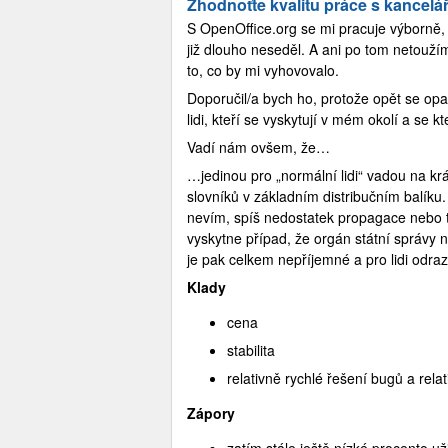
Zhodnoťte kvalitu práce s kancel
S OpenOffice.org se mi pracuje výborně, 
již dlouho neseděl. A ani po tom netouží
to, co by mi vyhovovalo.
Doporučil/a bych ho, protože opět se opa
lidi, kteří se vyskytují v mém okolí a se 
Vadí nám ovšem, že…
…jedinou pro „normální lidi“ vadou na kr
slovníků v základním distribučním balíku
nevím, spíš nedostatek propagace nebo t
vyskytne případ, že orgán státní správy
je pak celkem nepříjemné a pro lidi odrazu
Klady
cena
stabilita
relativně rychlé řešení bugů a relat
Zápory
zatím stále ještě nízké procento už