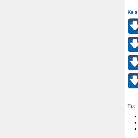
Ke s
Tip: