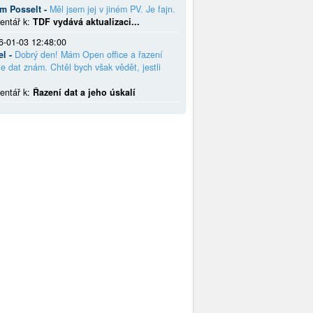
em Posselt -
Měl jsem jej v jiném PV. Je fajn.
entář k:
TDF vydává aktualizaci...
6-01-03 12:48:00
el -
Dobrý den! Mám Open office a řazení
e dat znám. Chtěl bych však vědět, jestli
entář k:
Řazení dat a jeho úskalí