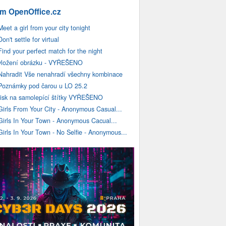
m OpenOffice.cz
Meet a girl from your city tonight
Don't settle for virtual
Find your perfect match for the night
vložení obrázku - VYŘEŠENO
Nahradit Vše nenahradí všechny kombinace
Poznámky pod čarou u LO 25.2
tisk na samolepící štítky VYŘEŠENO
Girls From Your City - Anonymous Casual...
Girls In Your Town - Anonymous Cacual...
Girls In Your Town - No Selfie - Anonymous...