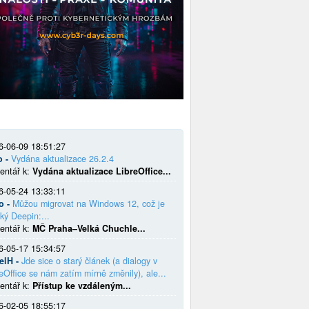
6-06-09 18:51:27
o -
Vydána aktualizace 26.2.4
entář k:
Vydána aktualizace LibreOffice...
6-05-24 13:33:11
o -
Můžou migrovat na Windows 12, což je
ký Deepin:...
entář k:
MČ Praha–Velká Chuchle...
6-05-17 15:34:57
elH -
Jde sice o starý článek (a dialogy v
eOffice se nám zatím mírně změnily), ale...
entář k:
Přístup ke vzdáleným...
6-02-05 18:55:17