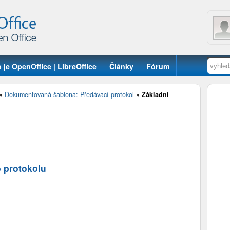
 je OpenOffice | LibreOffice
Články
Fórum
»
Dokumentovaná šablona: Předávací protokol
»
Základní
 protokolu