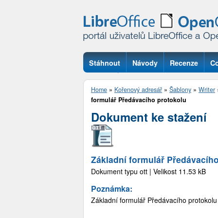
Stáhnout
Návody
Recenze
Co
Otázky
Home
»
Kořenový adresář
»
Šablony
»
Writer
formulář Předávacího protokolu
Dokument ke stažení
Základní formulář Předávacího
Dokument typu ott | Velikost 11.53 kB
Poznámka:
Základní formulář Předávacího protokolu