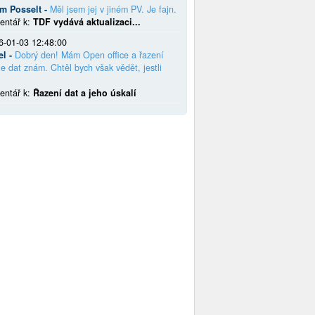
em Posselt -
Měl jsem jej v jiném PV. Je fajn.
entář k:
TDF vydává aktualizaci...
6-01-03 12:48:00
el -
Dobrý den! Mám Open office a řazení
e dat znám. Chtěl bych však vědět, jestli
entář k:
Řazení dat a jeho úskalí