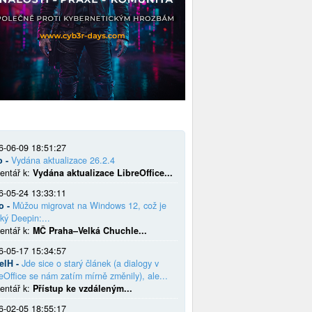
6-06-09 18:51:27
o -
Vydána aktualizace 26.2.4
entář k:
Vydána aktualizace LibreOffice...
6-05-24 13:33:11
o -
Můžou migrovat na Windows 12, což je
ký Deepin:...
entář k:
MČ Praha–Velká Chuchle...
6-05-17 15:34:57
elH -
Jde sice o starý článek (a dialogy v
eOffice se nám zatím mírně změnily), ale...
entář k:
Přístup ke vzdáleným...
6-02-05 18:55:17