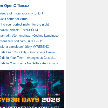
m OpenOffice.cz
Meet a girl from your city tonight
Don't settle for virtual
Find your perfect match for the night
vložení obrázku - VYŘEŠENO
Nahradit Vše nenahradí všechny kombinace
Poznámky pod čarou u LO 25.2
tisk na samolepící štítky VYŘEŠENO
Girls From Your City - Anonymous Casual...
Girls In Your Town - Anonymous Cacual...
Girls In Your Town - No Selfie - Anonymous...