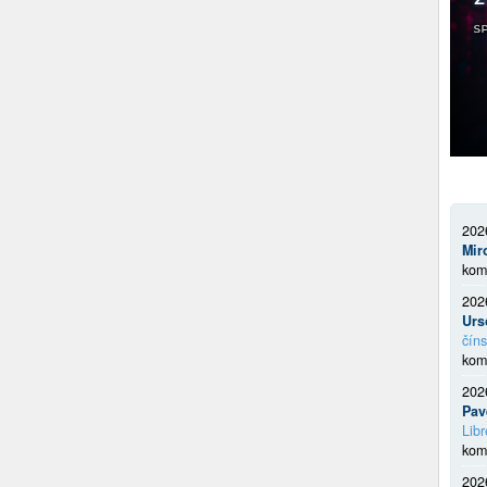
202
Mir
kom
202
Urs
číns
kom
202
Pav
Libr
kom
202