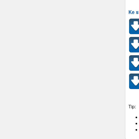
Ke s
Tip: