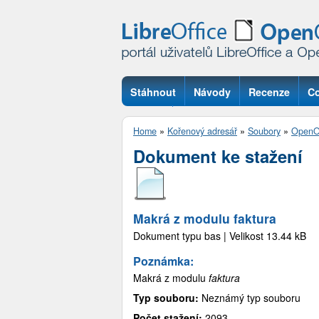
Stáhnout
Návody
Recenze
Co
Otázky
Home
»
Kořenový adresář
»
Soubory
»
OpenOf
Dokument ke stažení
Makrá z modulu faktura
Dokument typu bas | Velikost 13.44 kB
Poznámka:
Makrá z modulu
faktura
Typ souboru:
Neznámý typ souboru
Počet stažení:
2093