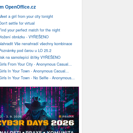
m OpenOffice.cz
Meet a girl from your city tonight
Don't settle for virtual
Find your perfect match for the night
vložení obrázku - VYŘEŠENO
Nahradit Vše nenahradí všechny kombinace
Poznámky pod čarou u LO 25.2
tisk na samolepící štítky VYŘEŠENO
Girls From Your City - Anonymous Casual...
Girls In Your Town - Anonymous Cacual...
Girls In Your Town - No Selfie - Anonymous...