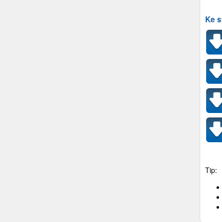
Ke s
Tip: