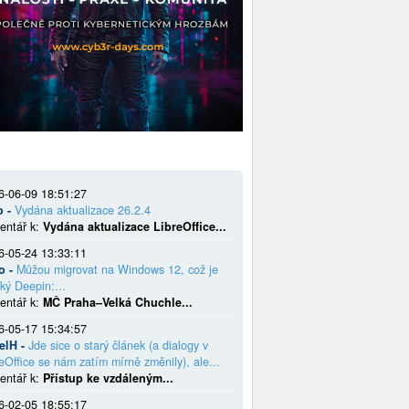
6-06-09 18:51:27
o -
Vydána aktualizace 26.2.4
entář k:
Vydána aktualizace LibreOffice...
6-05-24 13:33:11
o -
Můžou migrovat na Windows 12, což je
ký Deepin:...
entář k:
MČ Praha–Velká Chuchle...
6-05-17 15:34:57
elH -
Jde sice o starý článek (a dialogy v
eOffice se nám zatím mírně změnily), ale...
entář k:
Přístup ke vzdáleným...
6-02-05 18:55:17