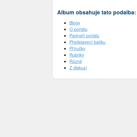
Album obsahuje tato podalba:
Blogy
O portálu
Partneři portálu
Představení balíku
Příručky
Rubriky
Různé
Z diskuzí