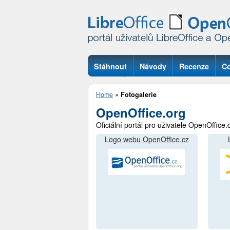
Stáhnout
Návody
Recenze
Co
Otázky
Home
»
Fotogalerie
OpenOffice.org
Oficiální portál pro uživatele OpenOffice.
Logo webu OpenOffice.cz