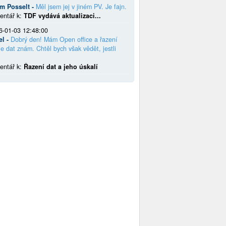
em Posselt -
Měl jsem jej v jiném PV. Je fajn.
entář k:
TDF vydává aktualizaci...
6-01-03 12:48:00
el -
Dobrý den! Mám Open office a řazení
e dat znám. Chtěl bych však vědět, jestli
entář k:
Řazení dat a jeho úskalí