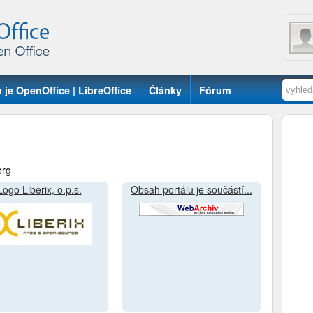
 je OpenOffice | LibreOffice
Články
Fórum
org
Logo Liberix, o.p.s.
Obsah portálu je součástí...