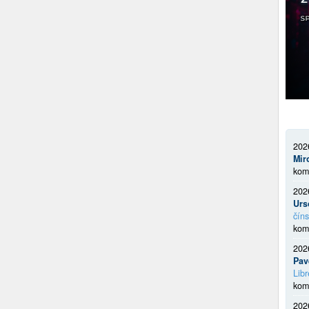
202
Mir
kom
202
Urs
číns
kom
202
Pav
Libr
kom
202