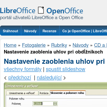
Stáhnout
Návody
Recenze
Co je OpenOffice | LibreOff
Otázky
Home
»
Fotogalerie
»
Rubriky
»
Návody
»
CD a 
Nastavenie zaoblenia uhlov pri obdĺžnikoch
Nastavenie zaoblenia uhlov pri
všechny formáty
|
spustit slideshow
<
předchozí
|
následující
>