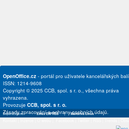
- portál pro uživatele kancelářských bal
OpenOffice.cz
ISSN: 1214-9608
Copyright © 2025 CCB, spol. s r. o., všechna práva
vyhrazena.
Provozuje
CCB, spol. s r. o.
Zásady zpracování a ochrany osobních údajů.
Doporučujeme
Linux EXPRES
|
Mandriva Linux
Kontakt
|
Inzerce
|
O webu
|
Facebook
|
Twitter
|
RSS
|
Trends
|
Obs