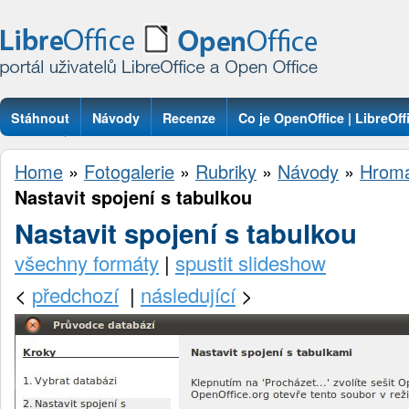
Stáhnout
Návody
Recenze
Co je OpenOffice | LibreOff
Otázky
Home
»
Fotogalerie
»
Rubriky
»
Návody
»
Hroma
Nastavit spojení s tabulkou
Nastavit spojení s tabulkou
všechny formáty
|
spustit slideshow
<
předchozí
|
následující
>