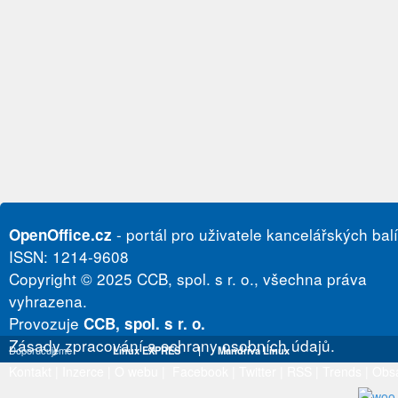
- portál pro uživatele kancelářských bal
OpenOffice.cz
ISSN: 1214-9608
Copyright © 2025 CCB, spol. s r. o., všechna práva
vyhrazena.
Provozuje
CCB, spol. s r. o.
Zásady zpracování a ochrany osobních údajů.
Doporučujeme
Linux EXPRES
|
Mandriva Linux
Kontakt
|
Inzerce
|
O webu
|
Facebook
|
Twitter
|
RSS
|
Trends
|
Obs