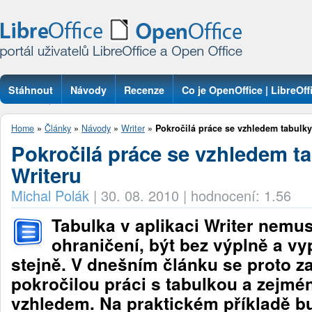
Stáhnout
Návody
Recenze
Co je OpenOffice | LibreOff
Otázky
Home
»
Články
»
Návody
»
Writer
»
Pokročilá práce se vzhledem tabulky
Pokročilá práce se vzhledem ta
Writeru
Michal Polák
|
30. 08. 2010
|
hodnocení: 1.56
Tabulka v aplikaci Writer nemus
ohraničení, být bez výplně a v
stejně. V dnešním článku se proto 
pokročilou práci s tabulkou a zejmén
vzhledem. Na praktickém příkladě b