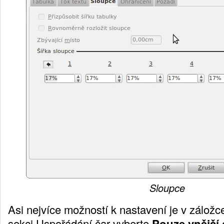
Sloupce
Asi nejvíce možností k nastavení je v zálož
sekci Uspořádání čar vyberte
Pouze vnější 