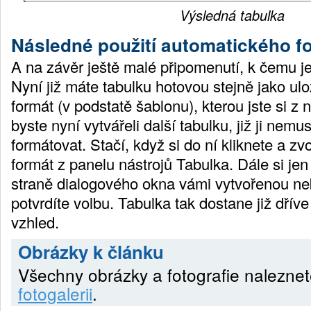
Výsledná tabulka
Následné použití automatického f
A na závěr ještě malé připomenutí, k čemu j
Nyní již máte tabulku hotovou stejně jako u
formát (v podstatě šablonu), kterou jste si z n
byste nyní vytvářeli další tabulku, již ji nem
formátovat. Stačí, když si do ní kliknete a zv
formát z panelu nástrojů Tabulka. Dále si jen
straně dialogového okna vámi vytvořenou ne
potvrdíte volbu. Tabulka tak dostane již dří
vzhled.
Obrázky k článku
Všechny obrázky a fotografie nalezne
fotogalerii
.