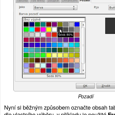
Pozadí
Nyní si běžným způsobem označte obsah tab
dle vlastního výběru, v příkladu je použité
Fr