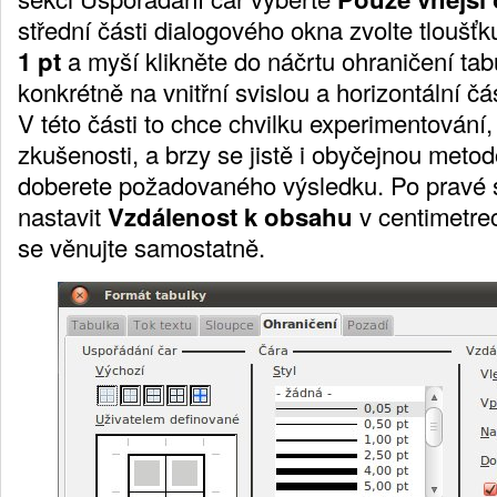
střední části dialogového okna zvolte tloušť
1 pt
a myší klikněte do náčrtu ohraničení tab
konkrétně na vnitřní svislou a horizontální čá
V této části to chce chvilku experimentován
zkušenosti, a brzy se jistě i obyčejnou met
doberete požadovaného výsledku. Po pravé s
nastavit
Vzdálenost k obsahu
v centimetre
se věnujte samostatně.