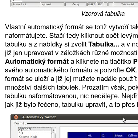
Vzorová tabulka
Vlastní automatický formát se totiž vytvoří ta
naformátujete. Stačí tedy kliknout opět levý
tabulku a z nabídky si zvolit
Tabulka...
a v n
již jen upravovat v záložkách různé možnosti.
Automatický formát
a kliknete na tlačítko
P
svého automatického formátu a potvrďte
OK
formát se uloží a již jej můžete nadále použ
množství dalších tabulek. Prozatím však, po
tabulku naformátovanou, nic nedělejte. Nejdří
jak již bylo řečeno, tabulku upravit, a to přes