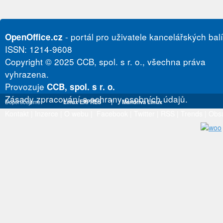
- portál pro uživatele kancelářských bal
OpenOffice.cz
ISSN: 1214-9608
Copyright © 2025 CCB, spol. s r. o., všechna práva
vyhrazena.
Provozuje
CCB, spol. s r. o.
Zásady zpracování a ochrany osobních údajů.
Doporučujeme
Linux EXPRES
|
Mandriva Linux
Kontakt
|
Inzerce
|
O webu
|
Facebook
|
Twitter
|
RSS
|
Trends
|
Obs