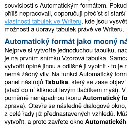
souvislosti s Automatickým formátem. Pokud j
příliš nepracovali, doporučuji přečíst si starš
vlastnosti tabulek ve Writeru
, kde jsou vysvě
možnosti a úpravy tabulek právě ve Writeru.
Automatický formát jako mocný ná
Nejprve si vytvořte jednoduchou tabulku, nap
je na prvním snímku Vzorová tabulka. Samo
vytvořit úplně jinou a odlišně ji vyplnit - to je
nemá žádný vliv. Na funkci Automatický form
panel nástrojů
Tabulka
, který se zase objev
(stačí do ní kliknout levým tlačítkem myši). 
poměrně nenápadnou ikonu
Automatický f
zprava). Otevře se následně dialogové okno,
z celé řady již přednastavených vzhledů. Můž
vytvořit, a proto zavřete okno
Automatickéh