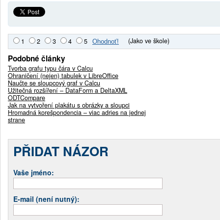
(Jako ve škole)
1
2
3
4
5
Podobné články
Tvorba grafu typu čára v Calcu
Ohraničení (nejen) tabulek v LibreOffice
Naučte se sloupcový graf v Calcu
Užitečná rozšíření – DataForm a DeltaXML
ODTCompare
Jak na vytvoření plakátu s obrázky a sloupci
Hromadná korešpondencia – viac adries na jednej
strane
PŘIDAT NÁZOR
Vaše jméno:
E-mail (není nutný):