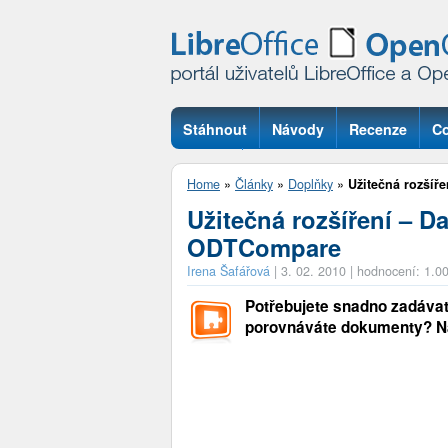
Stáhnout
Návody
Recenze
Co
Otázky
Home
»
Články
»
Doplňky
»
Užitečná rozšíře
Užitečná rozšíření – 
ODTCompare
Irena Šafářová
|
3. 02. 2010
|
hodnocení: 1.0
Potřebujete snadno zadávat
porovnáváte dokumenty? Nain