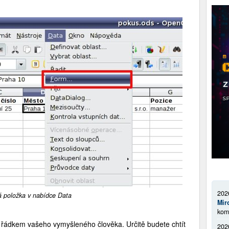
202
 položka v nabídce Data
Mir
kom
řádkem vašeho vymyšleného člověka. Určitě budete chtít
202