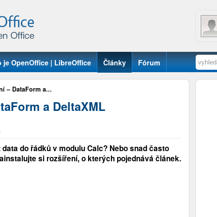
 je OpenOffice | LibreOffice
Články
Fórum
ní – DataForm a...
DataForm a DeltaXML
0
 data do řádků v modulu Calc? Nebo snad často
stalujte si rozšíření, o kterých pojednává článek.