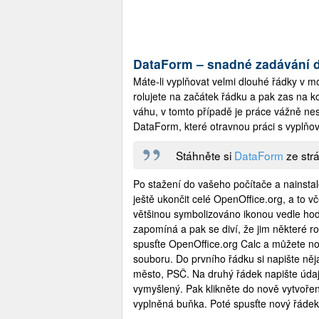
DataForm – snadné zadávání d
Máte-li vyplňovat velmi dlouhé řádky v m
rolujete na začátek řádku a pak zas na ko
váhu, v tomto případě je práce vážně ne
DataForm, které otravnou práci s vyplňov
Stáhněte si
DataForm
ze strá
Po stažení do vašeho počítače a nainsta
ještě ukončit celé OpenOffice.org, a to v
většinou symbolizováno ikonou vedle hod
zapomíná a pak se diví, že jim některé r
spusťte OpenOffice.org Calc a můžete n
souboru. Do prvního řádku si napište něja
město, PSČ. Na druhý řádek napište údaj
vymyšlený. Pak klikněte do nově vytvořen
vyplněná buňka. Poté spusťte nový řáde