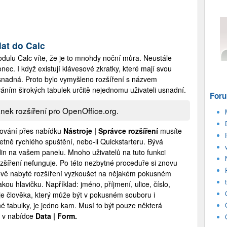
at do Calc
odulu Calc víte, že je to mnohdy noční můra. Neustále
nec. I když existují klávesové zkratky, které mají svou
snadná. Proto bylo vymyšleno rozšíření s názvem
áním širokých tabulek určitě nejednomu uživateli usnadní.
Foru
nek rozšíření pro OpenOffice.org.
lování přes nabídku
Nástroje | Správce rozšíření
musíte
četně rychlého spuštění, nebo-li Quickstarteru. Bývá
in na vašem panelu. Mnoho uživatelů na tuto funkci
ozšíření nefunguje. Po této nezbytné proceduře si znovu
ově nabyté rozšíření vyzkoušet na nějakém pokusném
kou hlavičku. Například: jméno, příjmení, ulice, číslo,
e člověka, který může být v pokusném souboru i
é tabulky, je jedno kam. Musí to být pouze některá
k v nabídce
Data | Form.