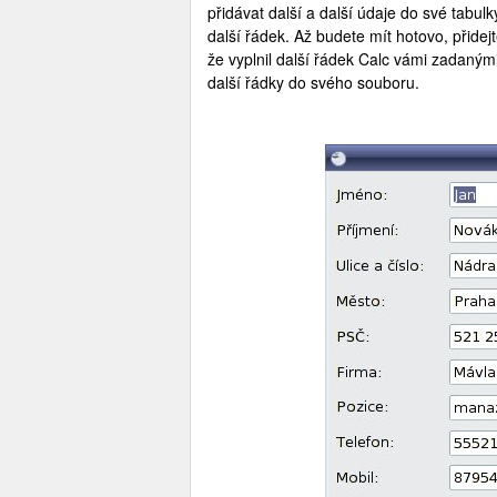
přidávat další a další údaje do své tabulk
další řádek. Až budete mít hotovo, přide
že vyplnil další řádek Calc vámi zadanými
další řádky do svého souboru.