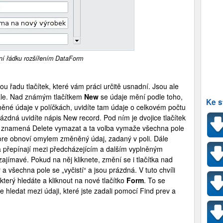
ní řádku rozšířením DataForm
 řadu tlačítek, které vám práci určitě usnadní. Jsou ale
ále. Nad známým tlačítkem
New
se údaje mění podle toho,
Ke s
něné údaje v políčkách, uvidíte tam údaje o celkovém počtu
zdná uvidíte nápis New record. Pod ním je dvojice tlačítek
ny znamená Delete vymazat a ta volba vymaže všechna pole
ore obnoví omylem změněný údaj, zadaný v poli. Dále
a přepínají mezi předcházejícím a dalším vyplněným
zajímavé. Pokud na něj kliknete, změní se i tlačítka nad
 všechna pole se „vyčistí“ a jsou prázdná. V tuto chvíli
který hledáte a kliknout na nové tlačítko
Form
. To se
te hledat mezi údaji, které jste zadali pomocí Find prev a