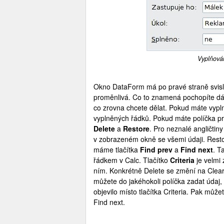
Vyplňová
Okno DataForm má po pravé straně svislou
proměnlivá. Co to znamená pochopíte d
co zrovna chcete dělat. Pokud máte vypl
vyplněných řádků. Pokud máte políčka prá
Delete
a
Restore
. Pro neznalé angličti
v zobrazeném okně se všemi údaji. Rest
máme tlačítka
Find prev
a
Find next
. T
řádkem v Calc. Tlačítko
Criteria
je velmi 
ním. Konkrétně Delete se změní na Clear a
můžete do jakéhokoli políčka zadat údaj, 
objevilo místo tlačítka Criteria. Pak může
Find next.