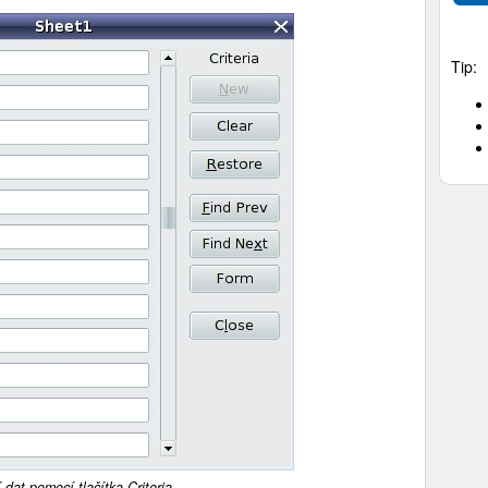
Tip:
 dat pomocí tlačítka Criteria