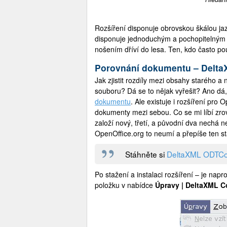
Rozšíření disponuje obrovskou škálou jaz
disponuje jednoduchým a pochopitelným o
nošením dříví do lesa. Ten, kdo často pou
Porovnání dokumentu – Del
Jak zjistit rozdíly mezi obsahy starého a
souboru? Dá se to nějak vyřešit? Ano d
dokumentu
. Ale existuje i rozšíření p
dokumenty mezi sebou. Co se mi líbí zr
založí nový, třetí, a původní dva nech
OpenOffice.org to neumí a přepíše ten st
Stáhněte si
DeltaXML ODTC
Po stažení a instalaci rozšíření – je nap
položku v nabídce
Úpravy | DeltaXML C