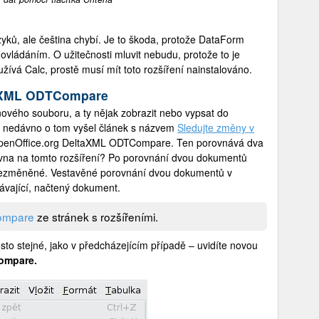
yků, ale čeština chybí. Je to škoda, protože DataForm
vládáním. O užitečnosti mluvit nebudu, protože to je
žívá Calc, prostě musí mít toto rozšíření nainstalováno.
taXML ODTCompare
 nového souboru, a ty nějak zobrazit nebo vypsat do
á, nedávno o tom vyšel článek s názvem
Sledujte změny v
ro OpenOffice.org DeltaXML ODTCompare. Ten porovnává dva
ovna na tomto rozšíření? Po porovnání dvou dokumentů
á nezměněné. Vestavěné porovnání dvou dokumentů v
ávající, načtený dokument.
ompare
ze stránek s rozšířeními.
rosto stejné, jako v předcházejícím případě – uvidíte novou
ompare.