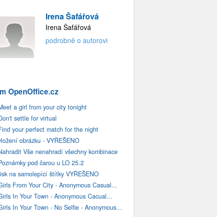
Irena Šafářová
Irena Šafářová
podrobně o autorovi
m OpenOffice.cz
Meet a girl from your city tonight
Don't settle for virtual
Find your perfect match for the night
vložení obrázku - VYŘEŠENO
Nahradit Vše nenahradí všechny kombinace
Poznámky pod čarou u LO 25.2
tisk na samolepící štítky VYŘEŠENO
Girls From Your City - Anonymous Casual...
Girls In Your Town - Anonymous Cacual...
Girls In Your Town - No Selfie - Anonymous...