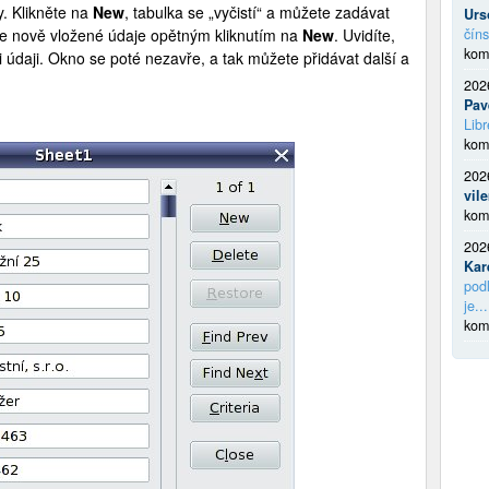
y. Klikněte na
New
, tabulka se „vyčistí“ a můžete zadávat
Urs
jte nově vložené údaje opětným kliknutím na
New
. Uvidíte,
číns
kom
 údaji. Okno se poté nezavře, a tak můžete přidávat další a
202
Pav
Libr
kom
202
vil
kom
202
Kar
podl
je...
kom