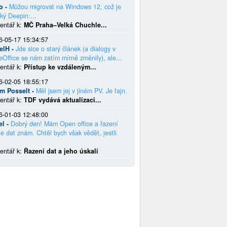
o -
Můžou migrovat na Windows 12, což je
ký Deepin:...
entář k:
MČ Praha–Velká Chuchle...
6-05-17 15:34:57
elH -
Jde sice o starý článek (a dialogy v
eOffice se nám zatím mírně změnily), ale...
entář k:
Přístup ke vzdáleným...
6-02-05 18:55:17
em Posselt -
Měl jsem jej v jiném PV. Je fajn.
entář k:
TDF vydává aktualizaci...
6-01-03 12:48:00
el -
Dobrý den! Mám Open office a řazení
e dat znám. Chtěl bych však vědět, jestli
entář k:
Řazení dat a jeho úskalí