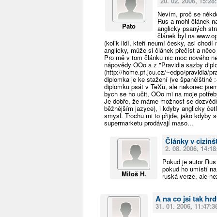
20. 02. 2006, 15:28
Nevím, proč se někdo 
Rus a mohl článek nap
Pato
anglicky psaných str
článek byl na www.op
(kolik lidí, kteří neumí česky, asi chodí
anglicky, může si článek přečíst a něco
Pro mě v tom článku nic moc nového ne
nápovědy OOo a z "Pravidla sazby dipl
(http://home.pf.jcu.cz/~edpo/pravidla/pr
diplomka je ke stažení (ve španělštině :-
diplomku psát v TeXu, ale nakonec js
bych se ho učit, OOo mi na moje potřeby
Je dobře, že máme možnost se dozvědět 
běžnějším jazyce), i kdyby anglicky čet
smysl. Trochu mi to přijde, jako kdyby 
supermarketu prodávají maso...
Články v cizinš
2. 08. 2006, 14:18
Pokud je autor Rus 
pokud ho umístí na 
Miloš H.
ruská verze, ale n
A na co jsi tak hr
31. 01. 2006, 11:47:3