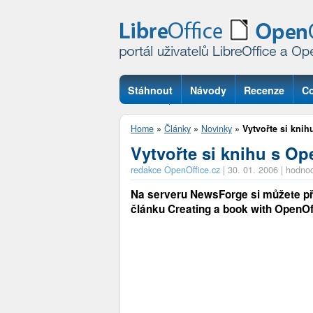
Stáhnout
Návody
Recenze
Co
Otázky
Home
»
Články
»
Novinky
»
Vytvořte si knih
Vytvořte si knihu s Op
redakce OpenOffice.cz
|
30. 01. 2006
|
hodnoc
Na serveru NewsForge si můžete přeč
článku Creating a book with OpenOff