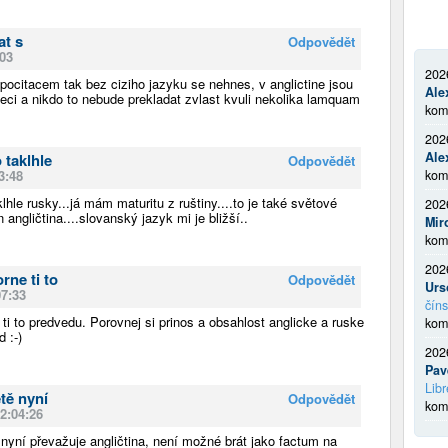
at s
Odpovědět
:03
202
pocitacem tak bez ciziho jazyku se nehnes, v anglictine jsou
Ale
veci a nikdo to nebude prekladat zvlast kvuli nekolika lamquam
kom
202
Ale
 taklhle
Odpovědět
3:48
kom
lhle rusky...já mám maturitu z ruštiny....to je také světové
202
n angličtina....slovanský jazyk mi je bližší..
Mir
kom
202
rne ti to
Odpovědět
Urs
07:33
číns
ti to predvedu. Porovnej si prinos a obsahlost anglicke a ruske
kom
d :-)
202
Pav
Libr
ětě nyní
Odpovědět
kom
12:04:26
 nyní převažuje angličtina, není možné brát jako factum na