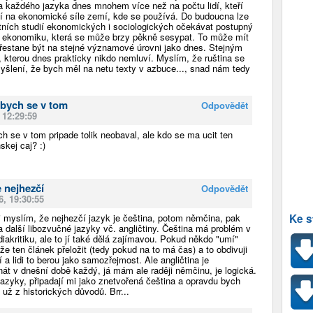
a každého jazyka dnes mnohem více než na počtu lidí, kteří
ží na ekonomické síle zemí, kde se používá. Do budoucna lze
itních studií ekonomických i sociologických očekávat postupný
 ekonomiku, která se může brzy pěkně sesypat. To může mít
 přestane být na stejné významové úrovni jako dnes. Stejným
, kterou dnes prakticky nikdo nemluví. Myslím, že ruština se
myšlení, že bych měl na netu texty v azbuce..., snad nám tedy
bych se v tom
Odpovědět
 12:29:59
h se v tom pripade tolik neobaval, ale kdo se ma ucit ten
skej caj? :)
e nejhezčí
Odpovědět
6, 19:30:55
 myslím, že nejhezčí jazyk je čeština, potom němčina, pak
Ke s
a další libozvučné jazyky vč. angličtiny. Čeština má problém v
iakritiku, ale to jí také dělá zajímavou. Pokud někdo "umí"
že ten článek přeložit (tedy pokud na to má čas) a to obdivuji
í a lidi to berou jako samozřejmost. Ale angličtina je
át v dnešní době každý, já mám ale raději němčinu, je logická.
jazyky, připadají mi jako znetvořená čeština a opravdu bych
 už z historických důvodů. Brr...