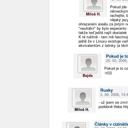
Pokud jde 
německým -
Miloš H.
rachejtle,
nějaký jaz
ohrazeném areálu za jistým 
"neutrální" by bylo esperanto
takže teď ještě najít dostatek 
K té ruštině - tam mě fascinuj
ještě že v Linuxu existuje va
ekvivalentům z latinky (a těc
Pokud je t
20. 02. 2006,
Pokud je to co
:o))))
Bajda
Rusky
2. 08. 2006, 14:
- už jsem se zmíni
podobně třeba http
Miloš H.
Články v cizinšti