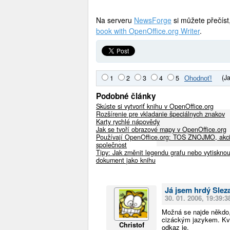
Na serveru
NewsForge
si můžete přečíst,
book with OpenOffice.org Writer
.
(J
1
2
3
4
5
Podobné články
Skúste si vytvoriť knihu v OpenOffice.org
Rozšírenie pre vkladanie špeciálnych znakov
Karty rychlé nápovědy
Jak se tvoří obrazové mapy v OpenOffice.org
Používají OpenOffice.org: TOS ZNOJMO, akc
společnost
Tipy: Jak změnit legendu grafu nebo vytisknou
dokument jako knihu
Já jsem hrdý Slez
30. 01. 2006, 19:39:3
Možná se najde někdo, 
cizáckým jazykem. Kvů
Christof
odkaz je.