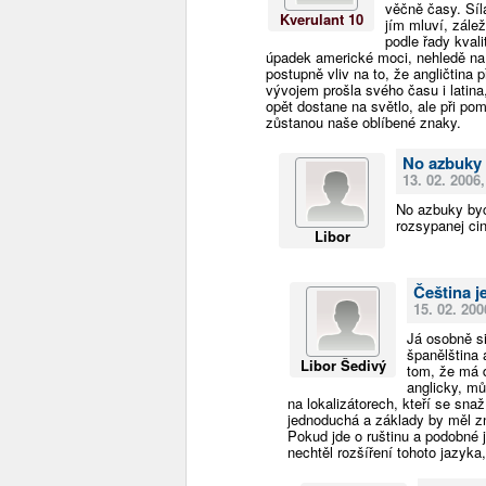
věčně časy. Síl
Kverulant 10
jím mluví, zále
podle řady kval
úpadek americké moci, nehledě na
postupně vliv na to, že angličtina
vývojem prošla svého času i latina
opět dostane na světlo, ale při po
zůstanou naše oblíbené znaky.
No azbuky 
13. 02. 2006,
No azbuky byc
rozsypanej cin
Libor
Čeština j
15. 02. 200
Já osobně si
španělština 
Libor Šedivý
tom, že má d
anglicky, mů
na lokalizátorech, kteří se snaž
jednoduchá a základy by měl zn
Pokud jde o ruštinu a podobné 
nechtěl rozšíření tohoto jazyka,