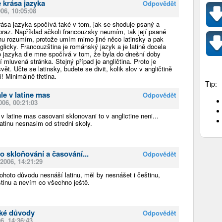
 krása jazyka
Odpovědět
006, 10:05:08
ása jazyka spočívá také v tom, jak se shoduje psaný a
raz. Například ačkoli francouzsky neumím, tak její psané
hu rozumím, protože umím mimo jiné něco latinsky a pak
glicky. Francouzština je románský jazyk a je latině docela
o jazyka dle mne spočívá v tom, že byla do dnešní doby
 mluvená stránka. Stejný případ je angličtina. Proto je
vět. Učte se latinsky, budete se divit, kolik slov v angličtině
! Minimálně třetina.
Tip:
ale v latine mas
Odpovědět
006, 00:21:03
 v latine mas casovani sklonovani to v anglictine neni...
atinu nesnasim od stredni skoly.
o skloňování a časování...
Odpovědět
 2006, 14:21:29
ohoto důvodu nesnáší latinu, měl by nesnášet i češtinu,
tinu a nevím co všechno ještě.
cké důvody
Odpovědět
06, 14:36:43