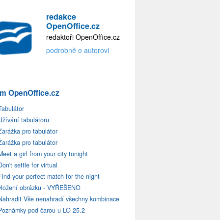
redakce
OpenOffice.cz
redaktoři OpenOffice.cz
podrobně o autorovi
m OpenOffice.cz
Tabulátor
Užívání tabulátoru
Zarážka pro tabulátor
Zarážka pro tabulátor
Meet a girl from your city tonight
Don't settle for virtual
Find your perfect match for the night
vložení obrázku - VYŘEŠENO
Nahradit Vše nenahradí všechny kombinace
Poznámky pod čarou u LO 25.2