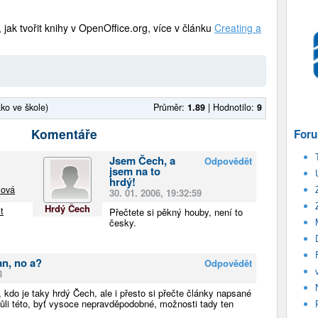
 jak tvořit knihy v OpenOffice.org, více v článku
Creating a
ako ve škole)
Průměr:
1.89
|
Hodnotilo:
9
Komentáře
Foru
Jsem Čech, a
Odpovědět
jsem na to
hrdý!
iová
30. 01. 2006, 19:32:59
Hrdý Čech
t
Přečtete si pěkný houby, není to
česky.
an, no a?
Odpovědět
8
kdo je taky hrdý Čech, ale i přesto si přečte články napsané
li této, byť vysoce nepravděpodobné, možnosti tady ten