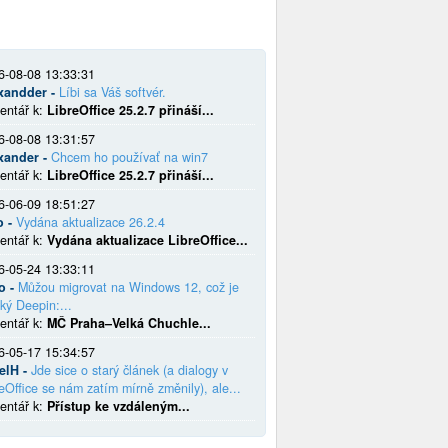
6-08-08 13:33:31
xandder -
Líbi sa Váš softvér.
entář k:
LibreOffice 25.2.7 přináší...
6-08-08 13:31:57
xander -
Chcem ho používať na win7
entář k:
LibreOffice 25.2.7 přináší...
6-06-09 18:51:27
o -
Vydána aktualizace 26.2.4
entář k:
Vydána aktualizace LibreOffice...
6-05-24 13:33:11
o -
Můžou migrovat na Windows 12, což je
ký Deepin:...
entář k:
MČ Praha–Velká Chuchle...
6-05-17 15:34:57
elH -
Jde sice o starý článek (a dialogy v
eOffice se nám zatím mírně změnily), ale...
entář k:
Přístup ke vzdáleným...