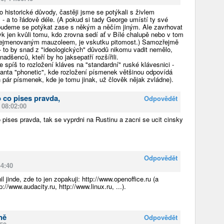
o historické důvody, častěji jsme se potýkali s živlem
 a to řádově déle. (A pokud si tady George umístí ty své
 budeme se potýkat zase s někým a něčím jiným. Ale zavrhovat
yk jen kvůli tomu, kdo zrovna sedí ať v Bílé chalupě nebo v tom
nejmenovaným mauzoleem, je vskutku pitomost.) Samozřejmě
 - to by snad z "ideologických" důvodů nikomu vadit nemělo,
nadšenců, kteří by ho jaksepatří rozšířili.
e spíš to rozložení kláves na "standardní" ruské klávesnici -
rianta "phonetic", kde rozložení písmenek většinou odpovídá
h pár písmenek, kde je tomu jinak, už člověk nějak zvládne).
o co pises pravda,
Odpovědět
 08:02:00
 pises pravda, tak se vyprdni na Rustinu a zacni se ucit cinsky
Odpovědět
44:40
l jinde, zde to jen zopakuji: http://www.openoffice.ru (a
://www.audacity.ru, http://www.linux.ru, ...).
ně
Odpovědět