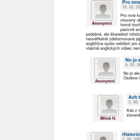
Pro mne
16. 02. 2
Pro mne kr
mluvený ob
Anonymní
formě troc
pasivně an
podobná, ale škaredost tohot
neuvěřitelně zdeformovaná její
angličtina spíše neštěstí pro s
vlastně anglických vůbec není
No jo 
6. 03. 2
No jo ale
Osobne l
Anonymní
Ach t
2. 08.
Kdo z t
slovenš
Miloš H.
Histori
2. 08. 20