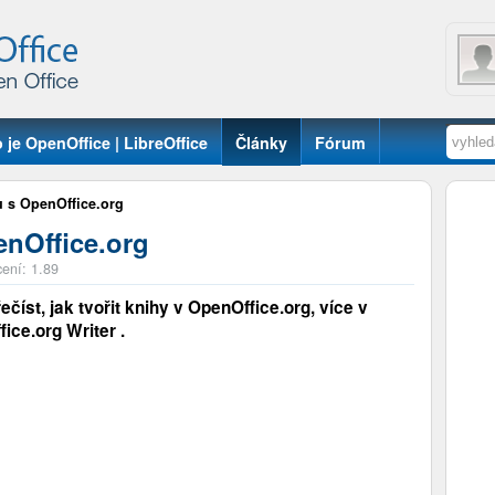
 je OpenOffice | LibreOffice
Články
Fórum
u s OpenOffice.org
enOffice.org
ení: 1.89
íst, jak tvořit knihy v OpenOffice.org, více v
ice.org Writer .