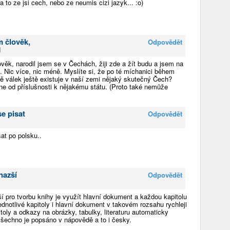
a to ze jsi cech, nebo ze neumis cizi jazyk... :o)
 člověk,
Odpovědět
1
ěk, narodil jsem se v Čechách, žiji zde a žít budu a jsem na
. Nic více, nic méně. Myslíte si, že po té míchanici během
ě válek ještě existuje v naší zemi nějaký skutečný Čech?
 ne od příslušnosti k nějakému státu. (Proto také nemůže
e pisat
Odpovědět
at po polsku..
nazší
Odpovědět
í pro tvorbu knihy je využít hlavní dokument a každou kapitolu
ednotlivé kapitoly i hlavní dokument v takovém rozsahu rychleji
itoly a odkazy na obrázky, tabulky, literaturu automaticky
všechno je popsáno v nápovědě a to i česky.