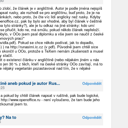
:50
zlobí, že článek je v angličtině. Autor je podle jména nejspíš
sat rusky, ale rozhodl se pro angličtinu, buď proto, že je na
ánkách, nebo proto, že čte víc lidí anglicky než rusky. Kdyby
enoffice.cz, pak by bylo asi vhodné, aby byl článek v češtině
 na tyto stránky?), ale je tu odkaz na jiné stránky: kdo umí
 se přiučit, kdo ne, má smůlu, pokud někdo článek nepřeloží.
bylo, v OOo jsem psal diplomku a vše jsem se naučil z české
omových prací"
avidla.pdf). Pokud se chce někdo podívat, jak to dopadlo,
) ) na http://runasimi.ic.cz (v pdf). Původně jsem chtěl sice
em skončil u OOo, protože s TeXem nemám zkušenosti a musel
 stačil.
o existenci článku v angličtině (nebo nějakém jiném u nás
lo jen 30 % z těch, kteří na české stránky OOo zavítají, má to
se nějaký vegetarián pozastavoval nad tím, že v nějaké
tině aneb pokud je autor Rus...
Odpovědět
:25
a pokud by chtěl článek napsat v ruštině, pak bude logické,
http://www.openoffice.ru - není vyloučeno, že tam bude jeho
ezkoumal jsem to.
dy? Na to
Odpovědět
6