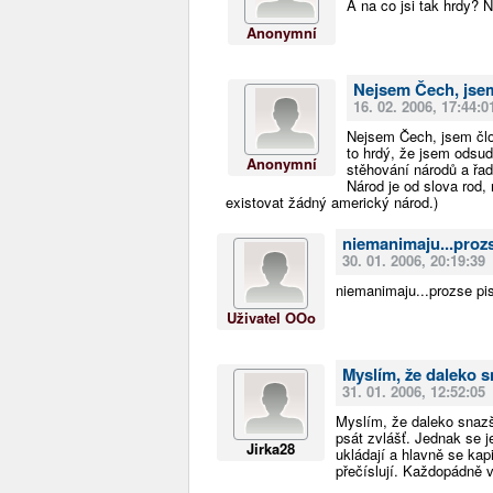
A na co jsi tak hrdy? N
Anonymní
Nejsem Čech, jsem
16. 02. 2006, 17:44:0
Nejsem Čech, jsem člov
to hrdý, že jsem odsud
Anonymní
stěhování národů a řad
Národ je od slova rod,
existovat žádný americký národ.)
niemanimaju...prozs
30. 01. 2006, 20:19:39
niemanimaju...prozse pis
Uživatel OOo
Myslím, že daleko s
31. 01. 2006, 12:52:05
Myslím, že daleko snazš
psát zvlášť. Jednak se j
Jirka28
ukládají a hlavně se kap
přečíslují. Každopádně 