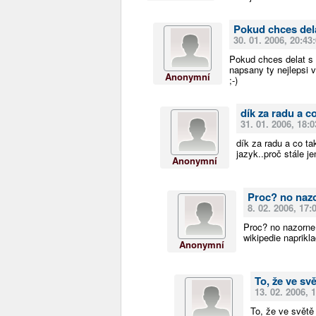
Pokud chces del
30. 01. 2006, 20:43
Pokud chces delat s 
napsany ty nejlepsi 
Anonymní
;-)
dík za radu a co
31. 01. 2006, 18:0
dík za radu a co tak
jazyk..proč stále je
Anonymní
Proc? no nazo
8. 02. 2006, 17:
Proc? no nazorne 
wikipedie naprikla
Anonymní
To, že ve sv
13. 02. 2006, 
To, že ve světě