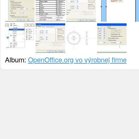
Album:
OpenOffice.org vo výrobnej firme