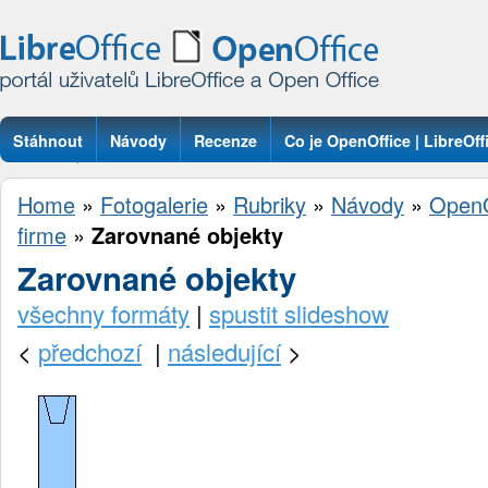
Stáhnout
Návody
Recenze
Co je OpenOffice | LibreOff
Otázky
Home
»
Fotogalerie
»
Rubriky
»
Návody
»
OpenO
firme
»
Zarovnané objekty
Zarovnané objekty
všechny formáty
|
spustit slideshow
<
předchozí
|
následující
>