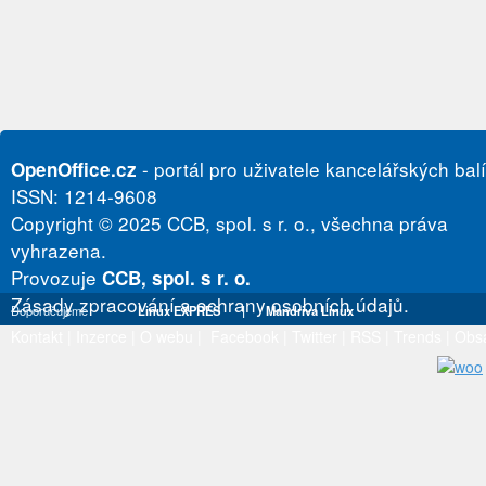
- portál pro uživatele kancelářských bal
OpenOffice.cz
ISSN: 1214-9608
Copyright © 2025 CCB, spol. s r. o., všechna práva
vyhrazena.
Provozuje
CCB, spol. s r. o.
Zásady zpracování a ochrany osobních údajů.
Doporučujeme
Linux EXPRES
|
Mandriva Linux
Kontakt
|
Inzerce
|
O webu
|
Facebook
|
Twitter
|
RSS
|
Trends
|
Obs