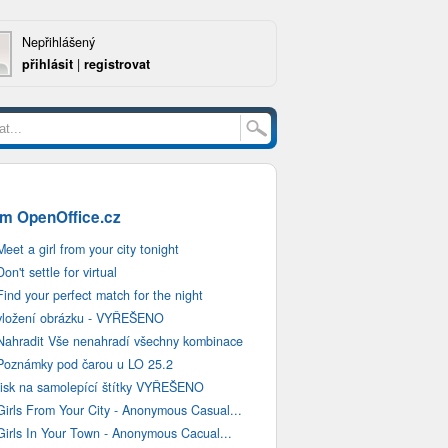
Nepřihlášený
přihlásit
|
registrovat
m OpenOffice.cz
Meet a girl from your city tonight
Don't settle for virtual
Find your perfect match for the night
vložení obrázku - VYŘEŠENO
Nahradit Vše nenahradí všechny kombinace
Poznámky pod čarou u LO 25.2
tisk na samolepící štítky VYŘEŠENO
Girls From Your City - Anonymous Casual...
Girls In Your Town - Anonymous Cacual...