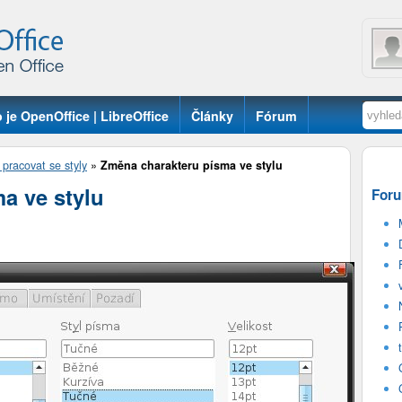
 je OpenOffice | LibreOffice
Články
Fórum
 pracovat se styly
»
Změna charakteru písma ve stylu
a ve stylu
Foru