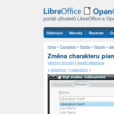
Stáhnout
Návody
Recenze
Co
Otázky
Home
»
Fotogalerie
»
Rubriky
»
Návody
»
Jak
Změna charakteru písm
všechny formáty
|
spustit slideshow
<
předchozí
|
následující
>