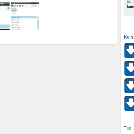
je...
kom
Ke s
Tip: