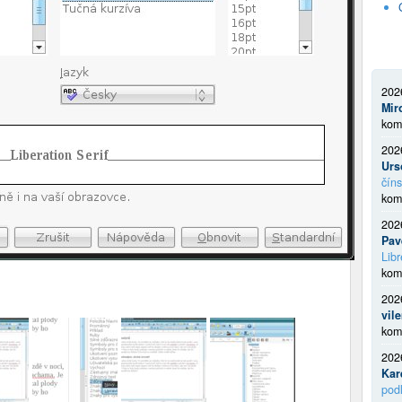
202
Mir
kom
202
Urs
číns
kom
202
Pav
Libr
kom
202
vil
kom
202
Kar
podl