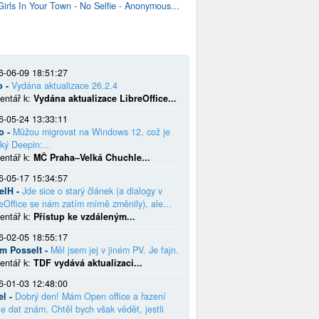
Girls In Your Town - No Selfie - Anonymous...
6-06-09 18:51:27
o -
Vydána aktualizace 26.2.4
entář k:
Vydána aktualizace LibreOffice...
6-05-24 13:33:11
o -
Můžou migrovat na Windows 12, což je
ký Deepin:...
entář k:
MČ Praha–Velká Chuchle...
6-05-17 15:34:57
elH -
Jde sice o starý článek (a dialogy v
eOffice se nám zatím mírně změnily), ale...
entář k:
Přístup ke vzdáleným...
6-02-05 18:55:17
em Posselt -
Měl jsem jej v jiném PV. Je fajn.
entář k:
TDF vydává aktualizaci...
6-01-03 12:48:00
el -
Dobrý den! Mám Open office a řazení
e dat znám. Chtěl bych však vědět, jestli