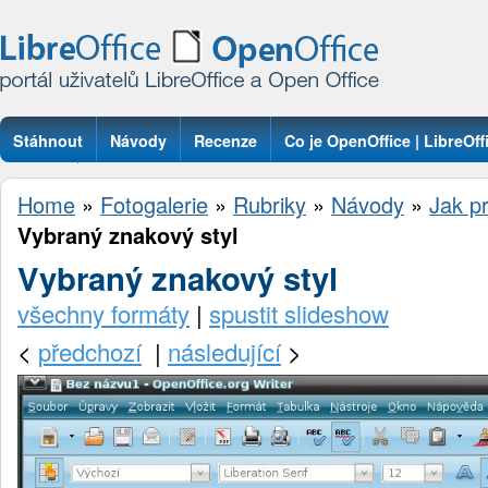
Stáhnout
Návody
Recenze
Co je OpenOffice | LibreOff
Otázky
Home
»
Fotogalerie
»
Rubriky
»
Návody
»
Jak pr
Vybraný znakový styl
Vybraný znakový styl
všechny formáty
|
spustit slideshow
<
předchozí
|
následující
>