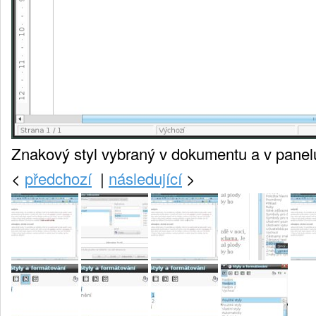
Znakový styl vybraný v dokumentu a v panelu
<
předchozí
|
následující
>