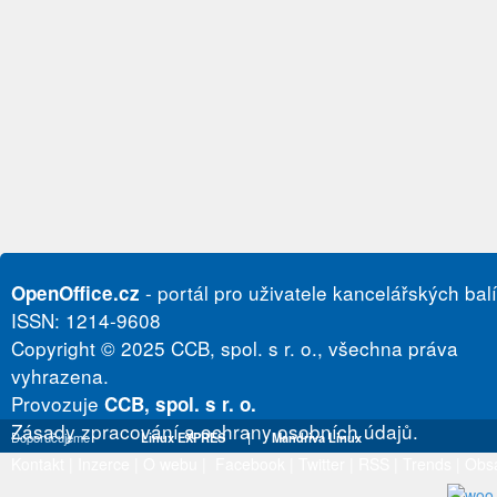
- portál pro uživatele kancelářských bal
OpenOffice.cz
ISSN: 1214-9608
Copyright © 2025 CCB, spol. s r. o., všechna práva
vyhrazena.
Provozuje
CCB, spol. s r. o.
Zásady zpracování a ochrany osobních údajů.
Doporučujeme
Linux EXPRES
|
Mandriva Linux
Kontakt
|
Inzerce
|
O webu
|
Facebook
|
Twitter
|
RSS
|
Trends
|
Obs