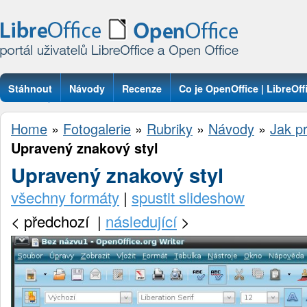
Stáhnout
Návody
Recenze
Co je OpenOffice | LibreOff
Otázky
Home
»
Fotogalerie
»
Rubriky
»
Návody
»
Jak pr
Upravený znakový styl
Upravený znakový styl
všechny formáty
|
spustit slideshow
<
předchozí |
následující
>