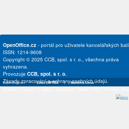
- portál pro uživatele kancelářských bal
OpenOffice.cz
ISSN: 1214-9608
Copyright © 2025 CCB, spol. s r. o., všechna práva
vyhrazena.
Provozuje
CCB, spol. s r. o.
Zásady zpracování a ochrany osobních údajů.
Doporučujeme
Linux EXPRES
|
Mandriva Linux
Kontakt
|
Inzerce
|
O webu
|
Facebook
|
Twitter
|
RSS
|
Trends
|
Obs