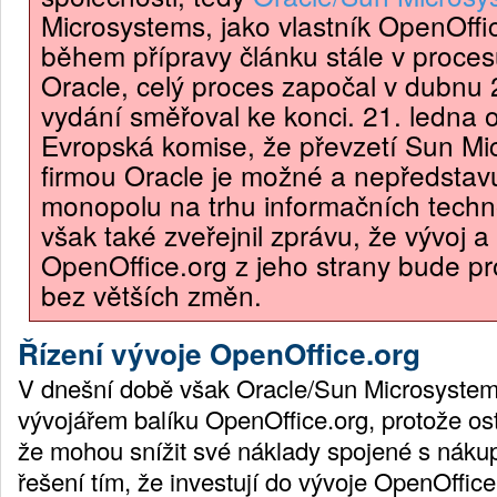
Microsystems, jako vlastník OpenOffic
během přípravy článku stále v proces
Oracle, celý proces započal v dubnu
vydání směřoval ke konci. 21. ledna 
Evropská komise, že převzetí Sun Mi
firmou Oracle je možné a nepředstavu
monopolu na trhu informačních techno
však také zveřejnil zprávu, že vývoj 
OpenOffice.org z jeho strany bude pr
bez větších změn.
Řízení vývoje OpenOffice.org
V dnešní době však Oracle/Sun Microsystem
vývojářem balíku OpenOffice.org, protože ost
že mohou snížit své náklady spojené s nák
řešení tím, že investují do vývoje OpenOffice