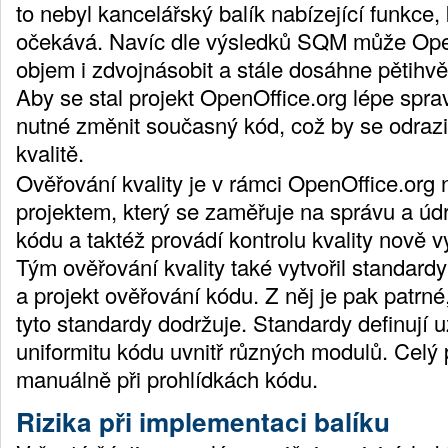
to nebyl kancelářský balík nabízející funkce, 
očekává. Navíc dle výsledků SQM může Open
objem i zdvojnásobit a stále dosáhne pětih
Aby se stal projekt OpenOffice.org lépe spra
nutné změnit současný kód, což by se odrazi
kvalitě.
Ověřování kvality je v rámci OpenOffice.org
projektem, který se zaměřuje na správu a úd
kódu a taktéž provádí kontrolu kvality nově 
Tým ověřování kvality také vytvořil standard
a projekt ověřování kódu. Z něj je pak patrn
tyto standardy dodržuje. Standardy definují 
uniformitu kódu uvnitř různých modulů. Celý
manuálně při prohlídkách kódu.
Rizika při implementaci balíku