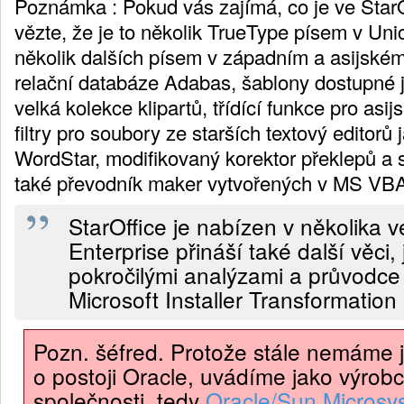
Poznámka : Pokud vás zajímá, co je ve StarO
vězte, že je to několik TrueType písem v Un
několik dalších písem v západním a asijské
relační databáze Adabas, šablony dostupné j
velká kolekce klipartů, třídící funkce pro asij
filtry pro soubory ze starších textový editorů 
WordStar, modifikovaný korektor překlepů a
také převodník maker vytvořených v MS VB
StarOffice je nabízen v několika v
Enterprise přináší také další věci,
pokročilými analýzami a průvodce
Microsoft Installer Transformation
Pozn. šéfred. Protože stále nemáme 
o postoji Oracle, uvádíme jako výrob
společnosti, tedy
Oracle/Sun Microsy