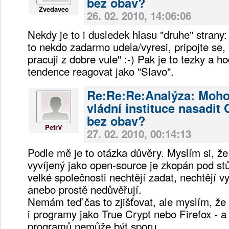
bez obav?
Zvedavec
26. 02. 2010, 14:06:06
Nekdy je to i dusledek hlasu "druhe" strany
to nekdo zadarmo udela/vyresi, pripojte se,
pracuji z dobre vule" :-) Pak je to tezky a h
tendence reagovat jako "Slavo".
Re:Re:Re:Analýza: Moh
vládní instituce nasadit
bez obav?
PetrV
27. 02. 2010, 00:14:13
Podle mě je to otázka důvěry. Myslím si, že
vyvíjený jako open-source je zkopán pod stůl
velké společnosti nechtějí zadat, nechtějí v
anebo prostě nedůvěřují.
Nemám teď čas to zjišťovat, ale myslím, že
i programy jako True Crypt nebo Firefox - a 
programů nemůže být sporu.