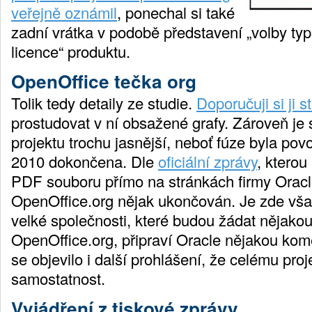
veřejně oznámil
, ponechal si také
zadní vrátka v podobě představení „volby ty
licence“ produktu.
OpenOffice tečka org
Tolik tedy detaily ze studie.
Doporučuji si ji 
prostudovat v ní obsažené grafy. Zároveň je
projektu trochu jasnější, neboť fúze byla pov
2010 dokončena. Dle
oficiální zprávy
, kterou
PDF souboru přímo na stránkách firmy Oracl
OpenOffice.org nějak ukončován. Je zde vša
velké společnosti, které budou žádat nějako
OpenOffice.org, připraví Oracle nějakou kome
se objevilo i další prohlášení, že celému pro
samostatnost.
Vyjádření z tiskové zprávy