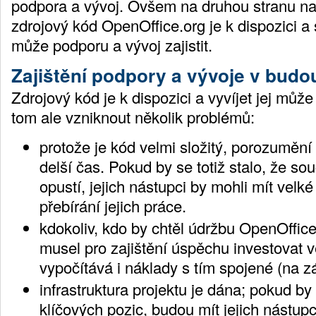
podpora a vývoj. Ovšem na druhou stranu nad
zdrojový kód OpenOffice.org je k dispozici 
může podporu a vývoj zajistit.
Zajištění podpory a vývoje v bud
Zdrojový kód je k dispozici a vyvíjet jej může
tom ale vzniknout několik problémů:
protože je kód velmi složitý, porozuměn
delší čas. Pokud by se totiž stalo, že sou
opustí, jejich nástupci by mohli mít velké
přebírání jejich práce.
kdokoliv, kdo by chtěl údržbu OpenOffice
musel pro zajištění úspěchu investovat v
vypočítává i náklady s tím spojené (na z
infrastruktura projektu je dána; pokud by 
klíčových pozic, budou mít jejich nástup