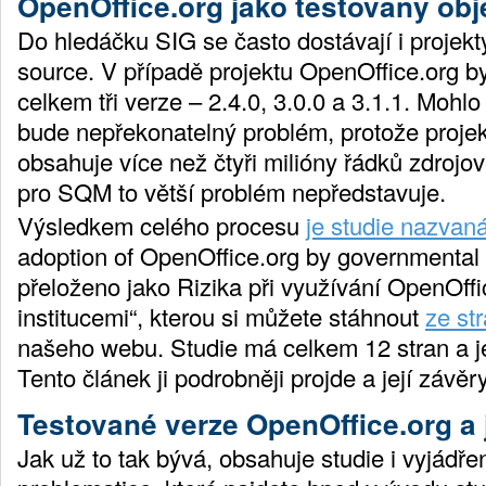
OpenOffice.org jako testovaný obj
Do hledáčku SIG se často dostávají i projekt
source. V případě projektu OpenOffice.org 
celkem tři verze – 2.4.0, 3.0.0 a 3.1.1. Mohlo
bude nepřekonatelný problém, protože proje
obsahuje více než čtyři milióny řádků zdroj
pro SQM to větší problém nepředstavuje.
Výsledkem celého procesu
je studie nazvan
adoption of OpenOffice.org by governmental i
přeloženo jako Rizika při využívání OpenOffi
institucemi“, kterou si můžete stáhnout
ze st
našeho webu. Studie má celkem 12 stran a j
Tento článek ji podrobněji projde a její závěr
Testované verze OpenOffice.org a j
Jak už to tak bývá, obsahuje studie i vyjádřen