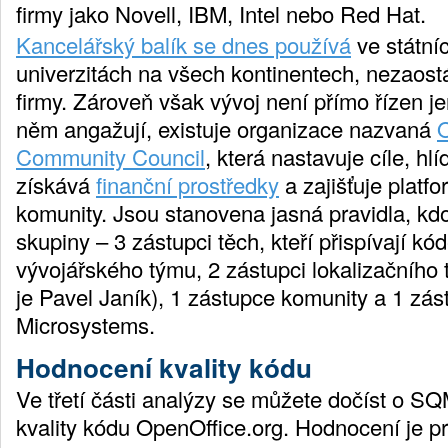
firmy jako Novell, IBM, Intel nebo Red Hat.
Kancelářský balík se dnes používá
ve státní
univerzitách na všech kontinentech, nezaost
firmy. Zároveň však vývoj není přímo řízen je
něm angažují, existuje organizace nazvaná
O
Community Council
, která nastavuje cíle, hlí
získává
finanční prostředky
a zajišťuje platfo
komunity. Jsou stanovena jasná pravidla, kdo
skupiny – 3 zástupci těch, kteří přispívají kó
vývojářského týmu, 2 zástupci lokalizačního 
je Pavel Janík), 1 zástupce komunity a 1 zá
Microsystems.
Hodnocení kvality kódu
Ve třetí části analýzy se můžete dočíst o S
kvality kódu OpenOffice.org. Hodnocení je 