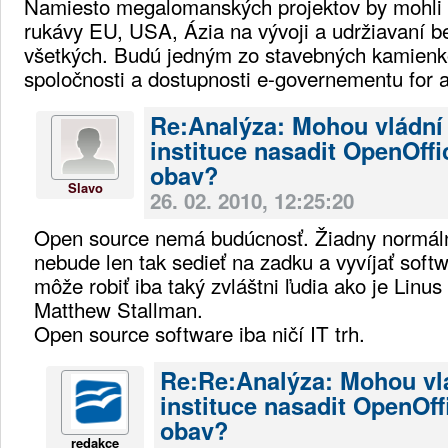
Namiesto megalomanských projektov by mohli 
rukávy EU, USA, Ázia na vývoji a udržiavaní b
všetkých. Budú jedným zo stavebných kamienko
spoločnosti a dostupnosti e-governementu for al
Re:Analýza: Mohou vládní
instituce nasadit OpenOffi
obav?
Slavo
26. 02. 2010, 12:25:20
Open source nemá budúcnosť. Žiadny normál
nebude len tak sedieť na zadku a vyvíjať sof
môže robiť iba taký zvláštni ľudia ako je Linu
Matthew Stallman.
Open source software iba ničí IT trh.
Re:Re:Analýza: Mohou vl
instituce nasadit OpenOff
obav?
redakce