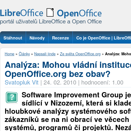
Stáhnout
Návody
Recenze
Co je OpenOffice | LibreOff
Otázky
Home
»
Články
»
Napsali jinde
»
Ze světa OpenOffice.org
»
Analýza: Mohou
Analýza: Mohou vládní instituc
OpenOffice.org bez obav?
Svatopluk Vit
|
24. 02. 2010
|
hodnocení: 1.00
Software Improvement Group je
sídlící v Nizozemí, která si klad
hloubkové analýzy systémového soft
zákazníků se na ni obrací ve věcec
systémů, programů či projektů. Nezá