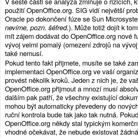
V šesté části se analýza zmiňuje o rizicích, 
použití OpenOffice.org. SIG vidí největší pr
Oracle po dokončení fúze se Sun Microsyste
nevíme, pozn. šéfred.
). Může totiž dojít k t
mít zájem dodávat do OpenOffice.org nové 
vývoj velmi pomalý (omezení zdrojů na vývoj)
také nemusí.
Pokud tento fakt přijmete, musíte se také zam
implementaci OpenOffice.org ve vaší organiz
provést několik kroků. Jeden z nich je, že va
OpenOffice.org přijmout a mnozí musí absolv
dalším pak patří, že všechny existující doku
mohou být automaticky převedeny do nových
ruční kontrola bude tak jako tak nutná. Poku
OpenOffice.org někdy stal typickým komerčn
vhodné očekávat, že nebude existovat žádn