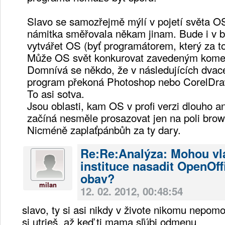
Slavo se samozřejmě mýlí v pojetí světa OS
námitka směřovala někam jinam. Bude i v 
vytvářet OS (byť programátorem, který za t
Může OS svět konkurovat zavedeným kome
Domnívá se někdo, že v následujících dvace
program překoná Photoshop nebo CorelDr
To asi sotva.
Jsou oblasti, kam OS v profi verzi dlouho 
začíná nesměle prosazovat jen na poli brow
Nicméně zaplaťpánbůh za ty dary.
Re:Re:Analýza: Mohou vl
instituce nasadit OpenOff
obav?
milan
12. 02. 2012, 00:48:54
slavo, ty si asi nikdy v živote nikomu nepomo
si utrieš, až keď ti mama sľúbi odmenu