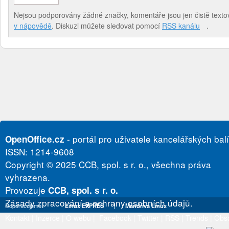
Nejsou podporovány žádné značky, komentáře jsou jen čistě textov
v nápovědě
. Diskuzi můžete sledovat pomocí
RSS kanálu
.
- portál pro uživatele kancelářských bal
OpenOffice.cz
ISSN: 1214-9608
Copyright © 2025 CCB, spol. s r. o., všechna práva
vyhrazena.
Provozuje
CCB, spol. s r. o.
Zásady zpracování a ochrany osobních údajů.
Doporučujeme
Linux EXPRES
|
Mandriva Linux
Kontakt
|
Inzerce
|
O webu
|
Facebook
|
Twitter
|
RSS
|
Trends
|
Obs