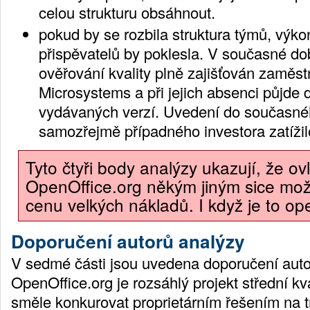
celou strukturu obsáhnout.
pokud by se rozbila struktura týmů, výk
přispěvatelů by poklesla. V současné do
ověřování kvality plně zajišťován zaměs
Microsystems a při jejich absenci půjde do
vydávaných verzí. Uvedení do současné
samozřejmě případného investora zatíži
Tyto čtyři body analýzy ukazují, že ov
OpenOffice.org někým jiným sice možn
cenu velkých nákladů. I když je to op
Doporučení autorů analýzy
V sedmé části jsou uvedena doporučení auto
OpenOffice.org je rozsáhlý projekt střední kv
směle konkurovat proprietárním řešením na t