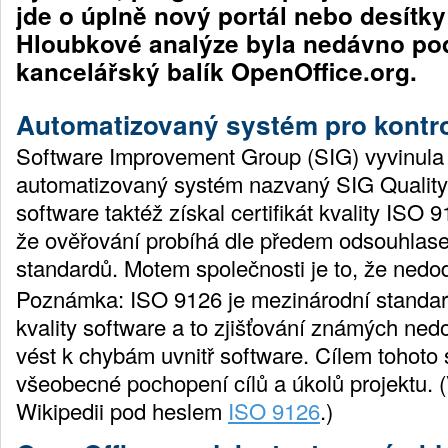
jde o úplně nový portál nebo desítky
Hloubkové analýze byla nedávno po
kancelářský balík OpenOffice.org.
Automatizovaný systém pro kontro
Software Improvement Group (SIG) vyvinula 
automatizovaný systém nazvaný SIG Qualit
software taktéž získal certifikát kvality ISO 9
že ověřování probíhá dle předem odsouhlas
standardů. Motem společnosti je to, že nedodá
Poznámka: ISO 9126 je mezinárodní standard
kvality software a to zjišťování známých ned
vést k chybám uvnitř software. Cílem tohoto 
všeobecné pochopení cílů a úkolů projektu. (
Wikipedii pod heslem
ISO 9126
.)