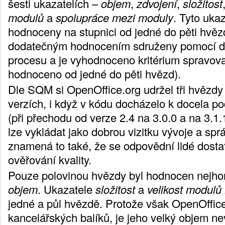
šesti ukazatelích –
objem
,
zdvojení
,
složitost
modulů
a
spolupráce mezi moduly
. Tyto uka
hodnoceny na stupnici od jedné do pěti hvěz
dodatečným hodnocením sdruženy pomocí 
procesu a je vyhodnoceno kritérium spravovat
hodnoceno od jedné do pěti hvězd).
Dle SQM si OpenOffice.org udržel tři hvězdy
verzích, i když v kódu docházelo k docela
(při přechodu od verze 2.4 na 3.0.0 a na 3.1.
lze vykládat jako dobrou vizitku vývoje a spr
znamená to také, že se odpovědní lidé dosta
ověřování kvality.
Pouze polovinou hvězdy byl hodnocen nejhorš
objem
. Ukazatele
složitost
a
velikost modulů
jedné a půl hvězdě. Protože však OpenOffice
kancelářských balíků, je jeho velký objem ne