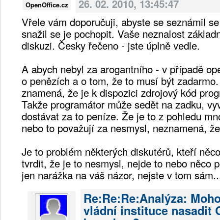
26. 02. 2010, 13:45:47
OpenOffice.cz
Vřele vám doporučuji, abyste se seznámil se
snažil se je pochopit. Vaše neznalost zákla
diskuzi. Česky řečeno - jste úplně vedle.
A abych nebyl za arogantního - v případě op
o penězích a o tom, že to musí být zadarmo
znamená, že je k dispozici zdrojový kód progr
Takže programátor může sedět na zadku, vyv
dostávat za to peníze. Že je to z pohledu mno
nebo to považují za nesmysl, neznamená, že 
Je to problém některých diskutérů, kteří něc
tvrdit, že je to nesmysl, nejde to nebo něco
jen narážka na váš názor, nejste v tom sám..
Re:Re:Re:Analýza: Moh
vládní instituce nasadit