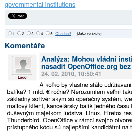
governmental institutions
(Jako ve škole)
1
2
3
4
5
Komentáře
Analýza: Mohou vládní inst
nasadit OpenOffice.org bez
24. 02. 2010, 10:50:41
Laco
A koľko by vlastne stálo udržiavan
balíka? 1 mld. € ročne? Nerozumiem veľmi tak
základný softvér akým sú operačný systém, we
mailový klient, kancelársky balík jedného čas
duševným majetkom ľudstva. Linux, Firefox re
Thunderbird, OpenOffice v rámci svojho otvore
prístupného kódu sú najlepšími kandidátmi na t