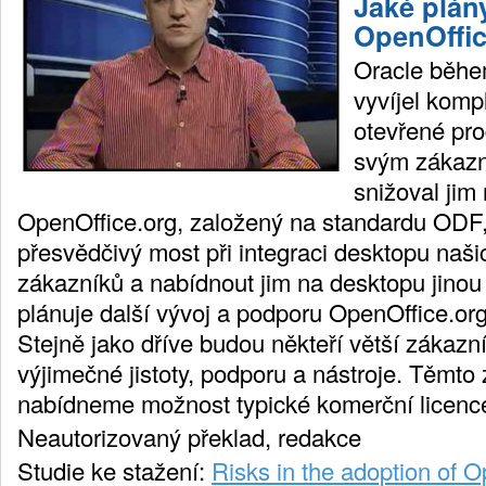
Jaké plán
OpenOffic
Oracle běhe
vyvíjel komp
otevřené pro
svým zákazn
snižoval jim
OpenOffice.org, založený na standardu ODF, 
přesvědčivý most při integraci desktopu naši
zákazníků a nabídnout jim na desktopu jinou
plánuje další vývoj a podporu OpenOffice.or
Stejně jako dříve budou někteří větší zákazn
výjimečné jistoty, podporu a nástroje. Těmt
nabídneme možnost typické komerční licenc
Neautorizovaný překlad, redakce
Studie ke stažení:
Risks in the adoption of O