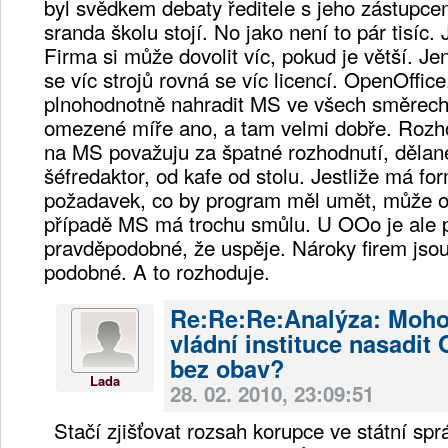
byl svědkem debaty ředitele s jeho zástupce
sranda školu stojí. No jako není to pár tisíc. 
Firma si může dovolit víc, pokud je větší. Jen
se víc strojů rovná se víc licencí. OpenOffic
plnohodnotně nahradit MS ve všech směrec
omezené míře ano, a tam velmi dobře. Rozhod
na MS považuju za špatné rozhodnutí, dělané
šéfredaktor, od kafe od stolu. Jestliže má fo
požadavek, co by program měl umět, může os
případě MS má trochu smůlu. U OOo je ale
pravděpodobné, že uspěje. Nároky firem jso
podobné. A to rozhoduje.
Re:Re:Re:Analýza: Moh
vládní instituce nasadit
bez obav?
Lada
28. 02. 2010, 23:09:51
Stačí zjišťovat rozsah korupce ve státní sp