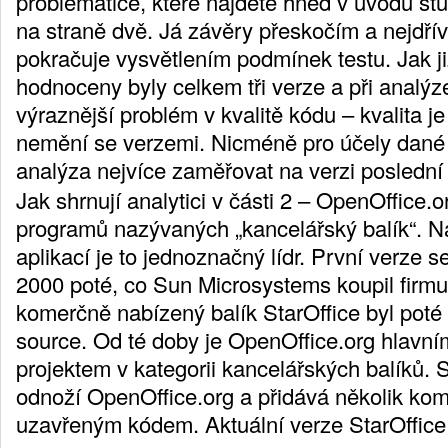
problematice, které najdete hned v úvodu st
na straně dvě. Já závěry přeskočím a nejdřív
pokračuje vysvětlením podmínek testu. Jak ji
hodnoceny byly celkem tři verze a při analýze
výraznější problém v kvalitě kódu – kvalita je
nemění se verzemi. Nicméně pro účely dané 
analýza nejvíce zaměřovat na verzi poslední t
Jak shrnují analytici v části 2 – OpenOffice.o
programů nazývaných „kancelářský balík“. N
aplikací je to jednoznačný lídr. První verze se 
2000 poté, co Sun Microsystems koupil firmu 
komerčně nabízený balík StarOffice byl poté
source. Od té doby je OpenOffice.org hlavn
projektem v kategorii kancelářských balíků. S
odnoží OpenOffice.org a přidává několik ko
uzavřeným kódem. Aktuální verze StarOffice 