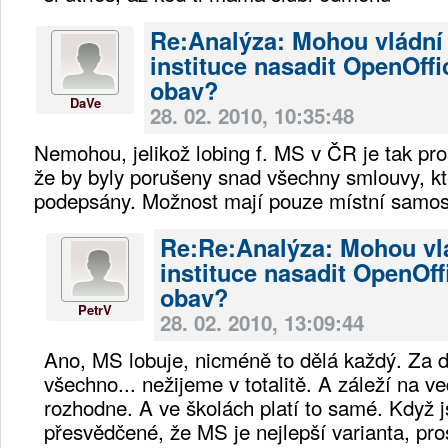
Re:Analýza: Mohou vládní
instituce nasadit OpenOffi
obav?
DaVe
28. 02. 2010, 10:35:48
Nemohou, jelikož lobing f. MS v ČR je tak pros
že by byly porušeny snad všechny smlouvy, kte
podepsány. Možnost mají pouze místní samos
Re:Re:Analýza: Mohou vl
instituce nasadit OpenOff
obav?
PetrV
28. 02. 2010, 13:09:44
Ano, MS lobuje, nicméně to dělá každý. Za d
všechno... nežijeme v totalitě. A záleží na ve
rozhodne. A ve školách platí to samé. Když j
přesvědčené, že MS je nejlepší varianta, p