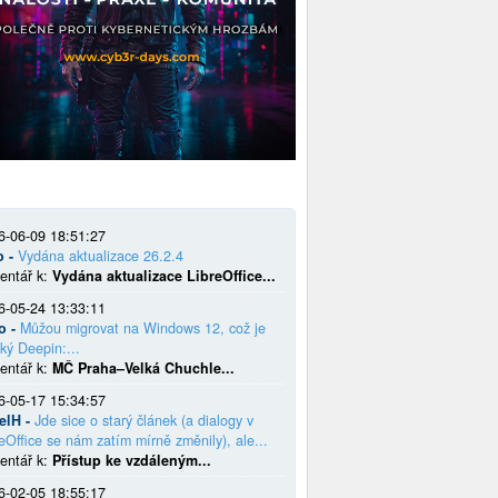
6-06-09 18:51:27
o -
Vydána aktualizace 26.2.4
entář k:
Vydána aktualizace LibreOffice...
6-05-24 13:33:11
o -
Můžou migrovat na Windows 12, což je
ký Deepin:...
entář k:
MČ Praha–Velká Chuchle...
6-05-17 15:34:57
elH -
Jde sice o starý článek (a dialogy v
eOffice se nám zatím mírně změnily), ale...
entář k:
Přístup ke vzdáleným...
6-02-05 18:55:17