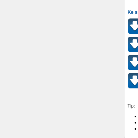
Ke s
Tip: