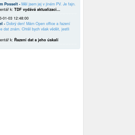
em Posselt -
Měl jsem jej v jiném PV. Je fajn.
entář k:
TDF vydává aktualizaci...
6-01-03 12:48:00
el -
Dobrý den! Mám Open office a řazení
e dat znám. Chtěl bych však vědět, jestli
entář k:
Řazení dat a jeho úskalí