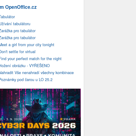
m OpenOffice.cz
Tabulátor
Užívání tabulátoru
Zarážka pro tabulátor
Zarážka pro tabulátor
Meet a girl from your city tonight
Don't settle for virtual
Find your perfect match for the night
vložení obrázku - VYŘEŠENO
Nahradit Vše nenahradí všechny kombinace
Poznámky pod čarou u LO 25.2