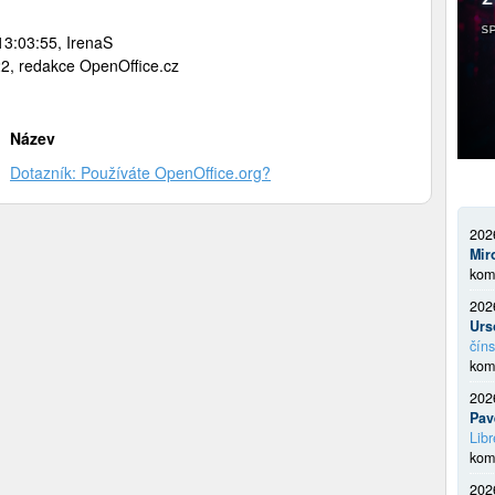
3:03:55, IrenaS
2, redakce OpenOffice.cz
Název
Dotazník: Používáte OpenOffice.org?
202
Mir
kom
202
Urs
číns
kom
202
Pav
Libr
kom
202