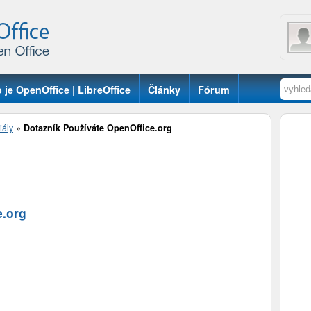
 je OpenOffice | LibreOffice
Články
Fórum
iály
»
Dotazník Používáte OpenOffice.org
e.org