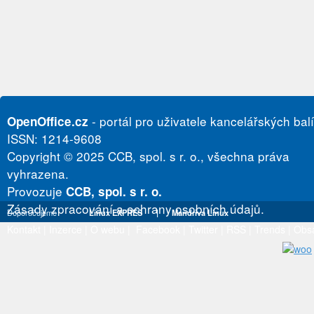
- portál pro uživatele kancelářských bal
OpenOffice.cz
ISSN: 1214-9608
Copyright © 2025 CCB, spol. s r. o., všechna práva
vyhrazena.
Provozuje
CCB, spol. s r. o.
Zásady zpracování a ochrany osobních údajů.
Doporučujeme
Linux EXPRES
|
Mandriva Linux
Kontakt
|
Inzerce
|
O webu
|
Facebook
|
Twitter
|
RSS
|
Trends
|
Obs