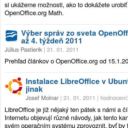
si ukážeme možnosti, ako to dokážete urob
OpenOffice.org Math.
Výber správ zo sveta OpenOffi
až 4. týždeň 2011
Július Pastierik
|
31. 01. 2011
Prehľad článkov o OpenOffice.org od 15.1.2
Instalace LibreOffice v Ubun
jinak
Josef Molnar
|
31. 01. 2011
|
hodnocení:
LibreOffice je již nějaký ten pátek s námi a č
Internetu objevují různé návody, jak tento ka
svém operačním systému zprovoznit, byť by t