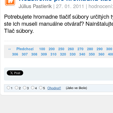
Július Pastierik
|
27. 01. 2011
|
hodnocení:
Potrebujete hromadne tlačiť súbory určitých 
ste ich museli manuálne otvárať? Nainštalujte
Tlač súbory.
‹‹
Předchozí
100
200
250
260
270
280
290
300
306
307
308
309
310
320
330
340
350
360
40
(Jako ve škole)
1
2
3
4
5