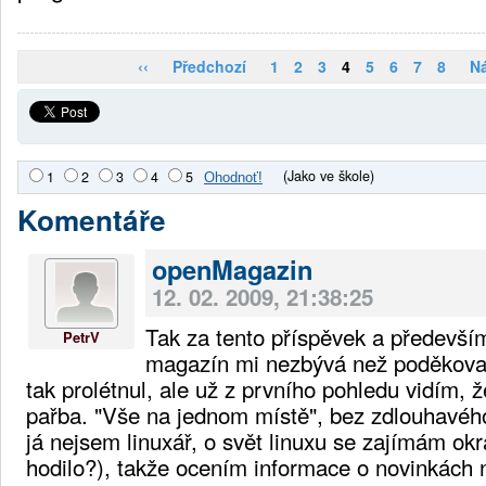
‹‹
Předchozí
1
2
3
4
5
6
7
8
Ná
(Jako ve škole)
1
2
3
4
5
Komentáře
openMagazin
12. 02. 2009, 21:38:25
Tak za tento příspěvek a předevší
PetrV
magazín mi nezbývá než poděkovat
tak prolétnul, ale už z prvního pohledu vidím, 
pařba. "Vše na jednom místě", bez zdlouhavého
já nejsem linuxář, o svět linuxu se zajímám okr
hodilo?), takže ocením informace o novinkách