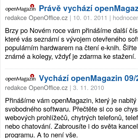
Právě vychází openMagaz
redakce OpenOffice.cz
|
10. 01. 2011
|
hodnocen
Brzy po Novém roce vám přinášíme další čí
které vás seznámí s vývojem otevřeného sof
populárním hardwarem na čtení e-knih. Šiřte 
známé a kolegy, vždyť je zdarma ke stažení.
Vychází openMagazin 09/
redakce OpenOffice.cz
|
3. 11. 2010
Přinášíme vám openMagazin, který je nabitý
svobodného softwaru. Přečtěte si co se chyst
webových prohlížečů, chytrých telefonů, tele
nebo chatování. Zabrousíte i do světa kance
programu. A to není vše.