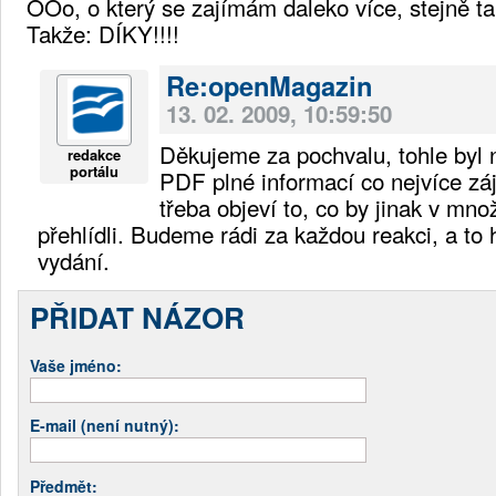
OOo, o který se zajímám daleko více, stejně ta
Takže: DÍKY!!!!
Re:openMagazin
13. 02. 2009, 10:59:50
Děkujeme za pochvalu, tohle byl 
redakce
portálu
PDF plné informací co nejvíce zá
třeba objeví to, co by jinak v mn
přehlídli. Budeme rádi za každou reakci, a to 
vydání.
PŘIDAT NÁZOR
Vaše jméno:
E-mail (není nutný):
Předmět: