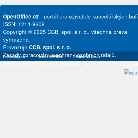
- portál pro uživatele kancelářských bal
OpenOffice.cz
ISSN: 1214-9608
Copyright © 2025 CCB, spol. s r. o., všechna práva
vyhrazena.
Provozuje
CCB, spol. s r. o.
Zásady zpracování a ochrany osobních údajů.
Doporučujeme
Linux EXPRES
|
Mandriva Linux
Kontakt
|
Inzerce
|
O webu
|
Facebook
|
Twitter
|
RSS
|
Trends
|
Obs