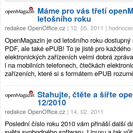
Máme pro vás třetí open
letošního roku
redakce OpenOffice.cz
|
12. 05. 2011
|
hodnocen
OpenMagazin je od letošního roku dostupný 
PDF, ale také ePUB! To je jistě pro každého 
elektronických zařízeních velmi dobrá zpráva.
i na mobilních telefonech, čtečkách elektroni
zařízeních, které si s formátem ePUB rozumě
Stahujte, čtěte a šiřte o
12/2010
redakce OpenOffice.cz
|
14. 02. 2011
Poslední číslo roku 2010 vám přináší další d
světa svobodného softwaru, Linuxu a tak vů