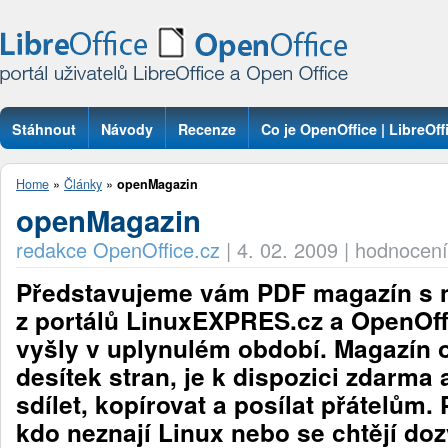
Stáhnout
Návody
Recenze
Co je OpenOffice | LibreOff
Otázky
Home
»
Články
»
openMagazin
openMagazin
redakce OpenOffice.cz
|
4. 02. 2009
|
hodnocení
Představujeme vám PDF magazín s n
z portálů LinuxEXPRES.cz a OpenOffi
vyšly v uplynulém období. Magazín 
desítek stran, je k dispozici zdarma
sdílet, kopírovat a posílat přátelům.
kdo neznají Linux nebo se chtějí doz