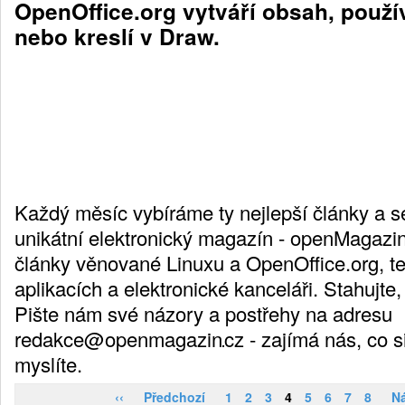
OpenOffice.org vytváří obsah, použí
nebo kreslí v Draw.
Každý měsíc vybíráme ty nejlepší články a 
unikátní elektronický magazín - openMagazi
články věnované Linuxu a OpenOffice.org, t
aplikacích a elektronické kanceláři. Stahujte,
Pište nám své názory a postřehy na adresu
redakce@openmagazin
cz
- zajímá nás, co 
myslíte.
‹‹
Předchozí
1
2
3
4
5
6
7
8
Ná