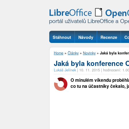
Stáhnout
Návody
Recenze
Co
Otázky
Home
»
Články
»
Novinky
»
Jaká byla konfe
Jaká byla konference 
Lukáš Jelínek
|
10. 11. 2015
|
hodnocení: 1.0
O minulém víkendu proběhla
co tu na účastníky čekalo,