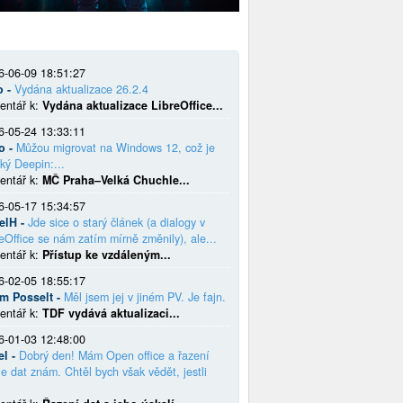
6-06-09 18:51:27
o -
Vydána aktualizace 26.2.4
entář k:
Vydána aktualizace LibreOffice...
6-05-24 13:33:11
o -
Můžou migrovat na Windows 12, což je
ký Deepin:...
entář k:
MČ Praha–Velká Chuchle...
6-05-17 15:34:57
elH -
Jde sice o starý článek (a dialogy v
eOffice se nám zatím mírně změnily), ale...
entář k:
Přístup ke vzdáleným...
6-02-05 18:55:17
em Posselt -
Měl jsem jej v jiném PV. Je fajn.
entář k:
TDF vydává aktualizaci...
6-01-03 12:48:00
el -
Dobrý den! Mám Open office a řazení
e dat znám. Chtěl bych však vědět, jestli