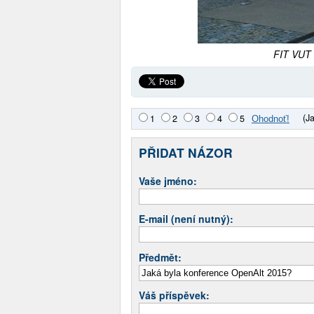
FIT VUT 
(J
1
2
3
4
5
PŘIDAT NÁZOR
Vaše jméno:
E-mail (není nutný):
Předmět:
Váš příspěvek: