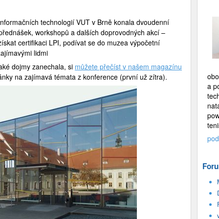
ě informačních technologií VUT v Brně konala dvoudenní
 přednášek, workshopů a dalších doprovodných akcí –
získat certifikaci LPI, podívat se do muzea výpočetní
zajímavými lidmi
jaké dojmy zanechala, si
můžete přečíst v našem magazínu
obo
lánky na zajímavá témata z konference (první už zítra).
a p
tec
nat
pow
teni
pod
Foru