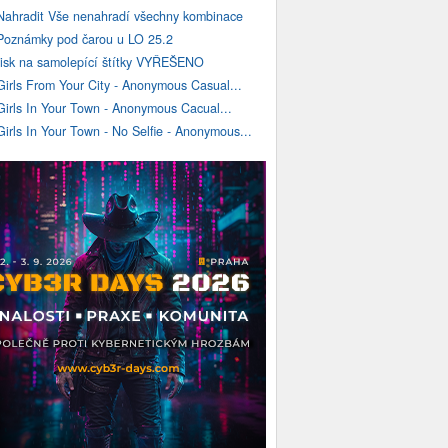
Nahradit Vše nenahradí všechny kombinace
Poznámky pod čarou u LO 25.2
tisk na samolepící štítky VYŘEŠENO
Girls From Your City - Anonymous Casual...
Girls In Your Town - Anonymous Cacual...
Girls In Your Town - No Selfie - Anonymous...