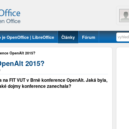
 je OpenOffice | LibreOffice
Články
Fórum
rence OpenAlt 2015?
OpenAlt 2015?
0
 na FIT VUT v Brně konference OpenAlt. Jaká byla,
 jaké dojmy konference zanechala?