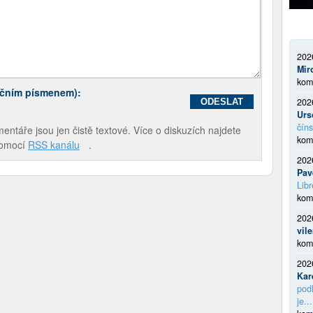
202
Mir
kom
ečním písmenem):
202
Urs
číns
táře jsou jen čistě textové. Více o diskuzích najdete
kom
pomocí
RSS kanálu
.
202
Pav
Libr
kom
202
vil
kom
202
Kar
podl
je...