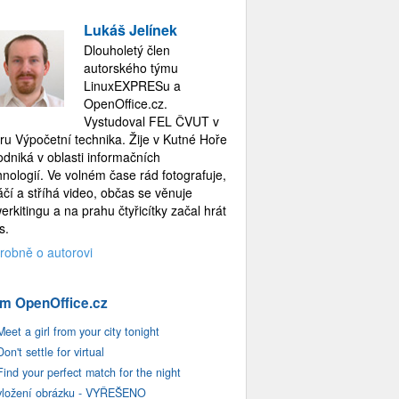
Lukáš Jelínek
Dlouholetý člen
autorského týmu
LinuxEXPRESu a
OpenOffice.cz.
Vystudoval FEL ČVUT v
ru Výpočetní technika. Žije v Kutné Hoře
odniká v oblasti informačních
hnologií. Ve volném čase rád fotografuje,
áčí a stříhá video, občas se věnuje
erkitingu a na prahu čtyřicítky začal hrát
s.
robně o autorovi
m OpenOffice.cz
Meet a girl from your city tonight
Don't settle for virtual
Find your perfect match for the night
vložení obrázku - VYŘEŠENO