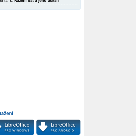
entář k:
Řazení dat a jeho úskalí
tažení