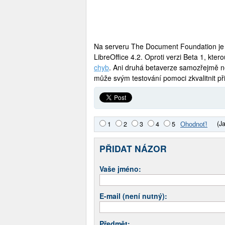
Na serveru The Document Foundation je 
LibreOffice 4.2. Oproti verzi Beta 1, kte
chyb
. Ani druhá betaverze samozřejmě n
může svým testování pomoci zkvalitnit př
(J
1
2
3
4
5
PŘIDAT NÁZOR
Vaše jméno:
E-mail (není nutný):
Předmět: