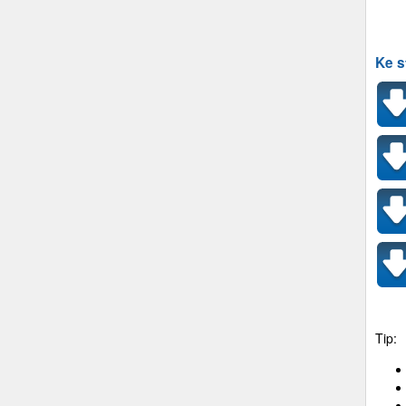
Ke s
Tip: