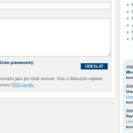
ečním písmenem):
202
Mir
kom
táře jsou jen čistě textové. Více o diskuzích najdete
pomocí
RSS kanálu
.
202
Urs
číns
kom
202
Pav
Libr
kom