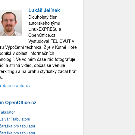
Lukáš Jelínek
Dlouholetý člen
autorského týmu
LinuxEXPRESu a
OpenOffice.cz.
Vystudoval FEL ČVUT v
ru Výpočetní technika. Žije v Kutné Hoře
odniká v oblasti informačních
hnologií. Ve volném čase rád fotografuje,
áčí a stříhá video, občas se věnuje
erkitingu a na prahu čtyřicítky začal hrát
s.
robně o autorovi
m OpenOffice.cz
Tabulátor
Užívání tabulátoru
Zarážka pro tabulátor
Zarážka pro tabulátor