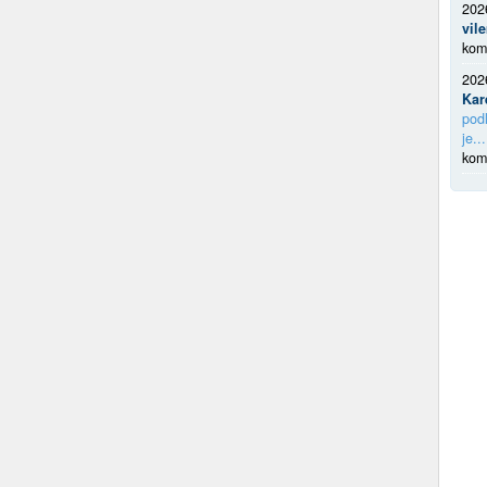
202
vil
kom
202
Kar
podl
je...
kom