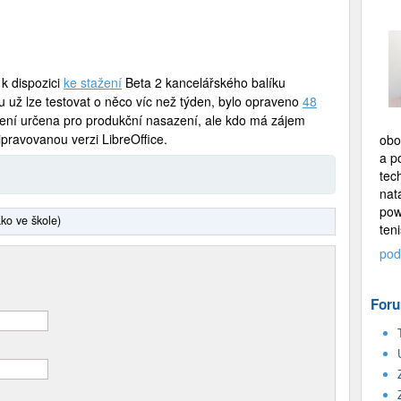
k dispozici
ke stažení
Beta 2 kancelářského balíku
rou už lze testovat o něco víc než týden, bylo opraveno
48
ení určena pro produkční nasazení, ale kdo má zájem
ipravovanou verzi LibreOffice.
obo
a p
tec
nat
pow
ako ve škole)
teni
pod
Foru