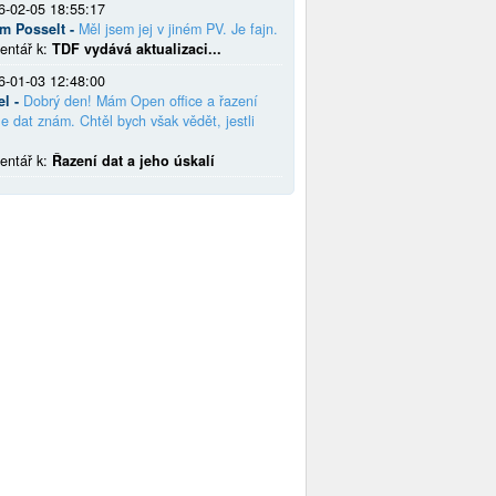
6-02-05 18:55:17
em Posselt -
Měl jsem jej v jiném PV. Je fajn.
entář k:
TDF vydává aktualizaci...
6-01-03 12:48:00
el -
Dobrý den! Mám Open office a řazení
e dat znám. Chtěl bych však vědět, jestli
entář k:
Řazení dat a jeho úskalí