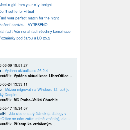
Meet a girl from your city tonight
Don't settle for virtual
Find your perfect match for the night
vložení obrázku - VYŘEŠENO
Nahradit Vše nenahradí všechny kombinace
Poznámky pod čarou u LO 25.2
6-06-09 18:51:27
o -
Vydána aktualizace 26.2.4
entář k:
Vydána aktualizace LibreOffice...
6-05-24 13:33:11
o -
Můžou migrovat na Windows 12, což je
ký Deepin:...
entář k:
MČ Praha–Velká Chuchle...
6-05-17 15:34:57
elH -
Jde sice o starý článek (a dialogy v
eOffice se nám zatím mírně změnily), ale...
entář k:
Přístup ke vzdáleným...