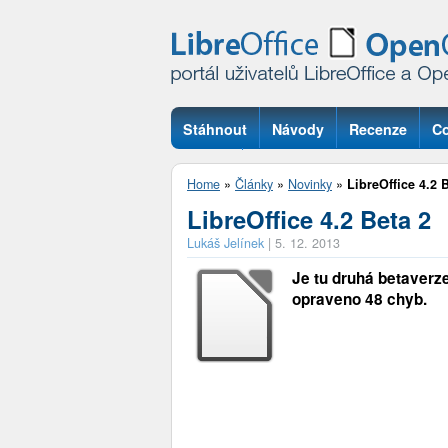
Stáhnout
Návody
Recenze
Co
Otázky
Home
»
Články
»
Novinky
»
LibreOffice 4.2 
LibreOffice 4.2 Beta 2
Lukáš Jelínek
|
5. 12. 2013
Je tu druhá betaverze
opraveno 48 chyb.