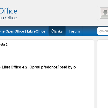
 je OpenOffice | LibreOffice
Články
Fórum
Beta 2
 LibreOffice 4.2. Oproti předchozí betě bylo