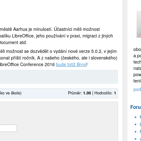
ěstě Aarhus je minulostí. Účastníci měli možnost
íku LibreOffice, jeho používání v praxi, migraci z jiných
nDocument atd.
obo
li možnost se dozvědět o vydání nové verze 5.0.2, v jejím
a p
konat příští ročník. A z našeho (českého, ale i slovenského)
tec
 LibreOffice Conference 2016
bude totiž Brno
!
nat
pow
teni
pod
ako ve škole)
Průměr:
1.00
|
Hodnotilo:
1
Foru