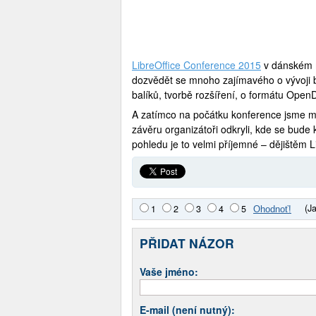
LibreOffice Conference 2015
v dánském m
dozvědět se mnoho zajímavého o vývoji bal
balíků, tvorbě rozšíření, o formátu Ope
A zatímco na počátku konference jsme mě
závěru organizátoři odkryli, kde se bude 
pohledu je to velmi příjemné – dějištěm
(J
1
2
3
4
5
PŘIDAT NÁZOR
Vaše jméno:
E-mail (není nutný):