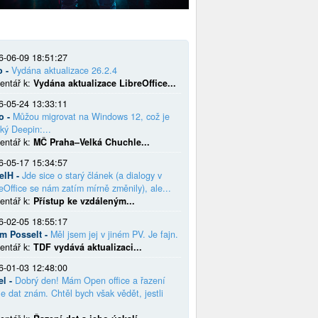
6-06-09 18:51:27
o -
Vydána aktualizace 26.2.4
entář k:
Vydána aktualizace LibreOffice...
6-05-24 13:33:11
o -
Můžou migrovat na Windows 12, což je
ký Deepin:...
entář k:
MČ Praha–Velká Chuchle...
6-05-17 15:34:57
elH -
Jde sice o starý článek (a dialogy v
eOffice se nám zatím mírně změnily), ale...
entář k:
Přístup ke vzdáleným...
6-02-05 18:55:17
em Posselt -
Měl jsem jej v jiném PV. Je fajn.
entář k:
TDF vydává aktualizaci...
6-01-03 12:48:00
el -
Dobrý den! Mám Open office a řazení
e dat znám. Chtěl bych však vědět, jestli