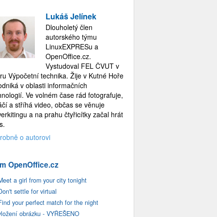
Lukáš Jelínek
Dlouholetý člen
autorského týmu
LinuxEXPRESu a
OpenOffice.cz.
Vystudoval FEL ČVUT v
ru Výpočetní technika. Žije v Kutné Hoře
odniká v oblasti informačních
hnologií. Ve volném čase rád fotografuje,
áčí a stříhá video, občas se věnuje
erkitingu a na prahu čtyřicítky začal hrát
s.
robně o autorovi
m OpenOffice.cz
Meet a girl from your city tonight
Don't settle for virtual
Find your perfect match for the night
vložení obrázku - VYŘEŠENO