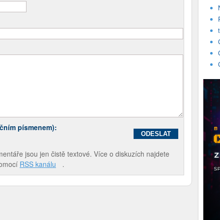
ečním písmenem):
táře jsou jen čistě textové. Více o diskuzích najdete
pomocí
RSS kanálu
.