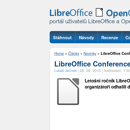
Stáhnout
Návody
Recenze
Co
Otázky
Home
»
Články
»
Novinky
»
LibreOffice Con
LibreOffice Conferenc
Lukáš Jelínek
|
26. 09. 2015
|
hodnocení: 1.0
Letošní ročník LibreO
organizátoři odhalili 