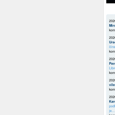
202
Mir
kom
202
Urs
číns
kom
202
Pav
Libr
kom
202
vil
kom
202
Kar
podl
je...