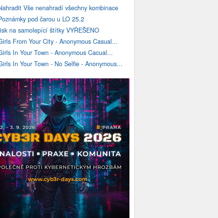
Nahradit Vše nenahradí všechny kombinace
Poznámky pod čarou u LO 25.2
tisk na samolepící štítky VYŘEŠENO
Girls From Your City - Anonymous Casual...
Girls In Your Town - Anonymous Cacual...
Girls In Your Town - No Selfie - Anonymous...