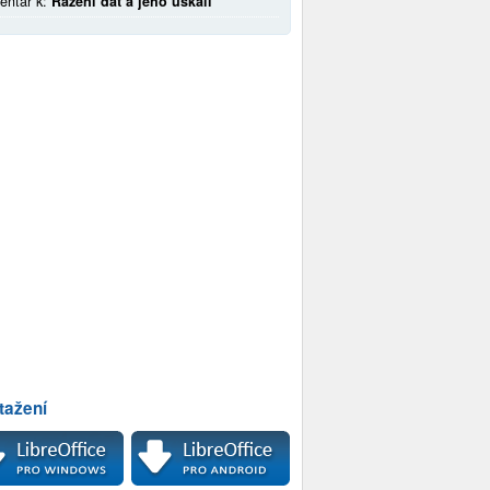
entář k:
Řazení dat a jeho úskalí
tažení