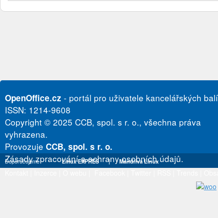
- portál pro uživatele kancelářských bal
OpenOffice.cz
ISSN: 1214-9608
Copyright © 2025 CCB, spol. s r. o., všechna práva
vyhrazena.
Provozuje
CCB, spol. s r. o.
Zásady zpracování a ochrany osobních údajů.
Doporučujeme
Linux EXPRES
|
Mandriva Linux
Kontakt
|
Inzerce
|
O webu
|
Facebook
|
Twitter
|
RSS
|
Trends
|
Obs