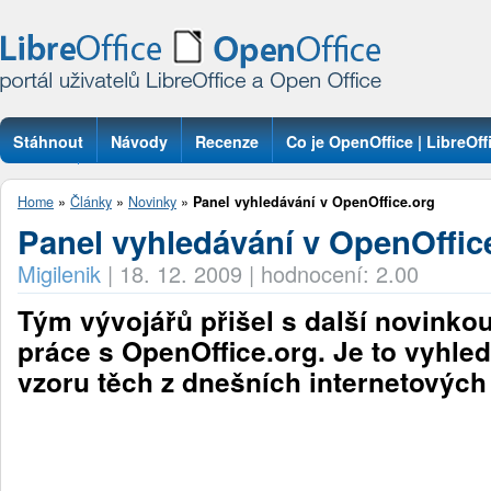
Stáhnout
Návody
Recenze
Co je OpenOffice | LibreOff
Otázky
Home
»
Články
»
Novinky
»
Panel vyhledávání v OpenOffice.org
Panel vyhledávání v OpenOffic
Migilenik
|
18. 12. 2009
|
hodnocení: 2.00
Tým vývojářů přišel s další novinkou
práce s OpenOffice.org. Je to vyhle
vzoru těch z dnešních internetových