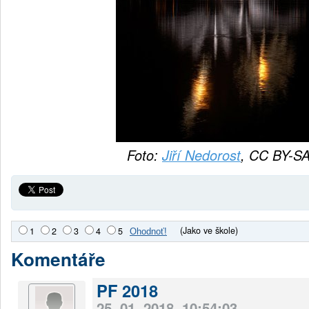
Foto:
Jiří Nedorost
, CC BY-SA
(Jako ve škole)
1
2
3
4
5
Komentáře
PF 2018
25. 01. 2018, 10:54:03