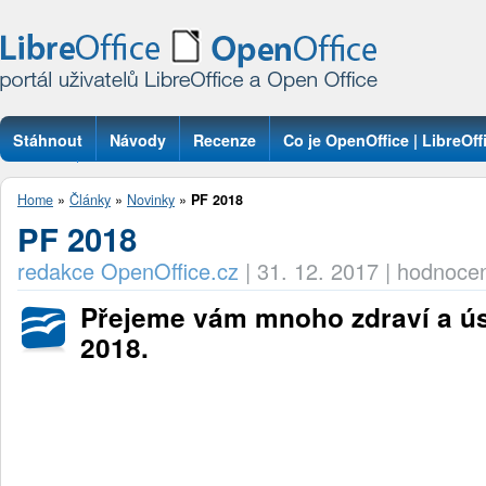
Stáhnout
Návody
Recenze
Co je OpenOffice | LibreOff
Otázky
Home
»
Články
»
Novinky
»
PF 2018
PF 2018
redakce OpenOffice.cz
|
31. 12. 2017
|
hodnocen
Přejeme vám mnoho zdraví a ú
2018.