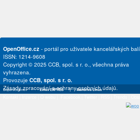
- portál pro uživatele kancelářských bal
OpenOffice.cz
ISSN: 1214-9608
Copyright © 2025 CCB, spol. s r. o., všechna práva
vyhrazena.
Provozuje
CCB, spol. s r. o.
Zásady zpracování a ochrany osobních údajů.
Doporučujeme
Linux EXPRES
|
Mandriva Linux
Kontakt
|
Inzerce
|
O webu
|
Facebook
|
Twitter
|
RSS
|
Trends
|
Obs