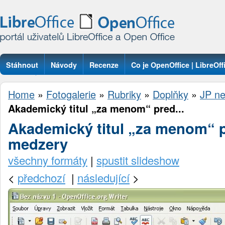
Stáhnout
Návody
Recenze
Co je OpenOffice | LibreOff
Otázky
Home
»
Fotogalerie
»
Rubriky
»
Doplňky
»
JP ne
Akademický titul „za menom“ pred...
Akademický titul „za menom“ p
medzery
všechny formáty
|
spustit slideshow
<
předchozí
|
následující
>