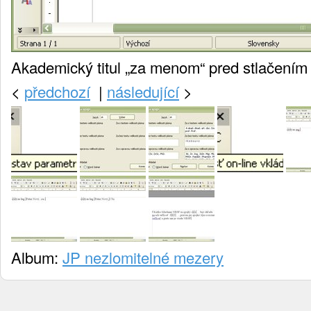
Akademický titul „za menom“ pred stlačení
<
předchozí
|
následující
>
Album:
JP nezlomitelné mezery