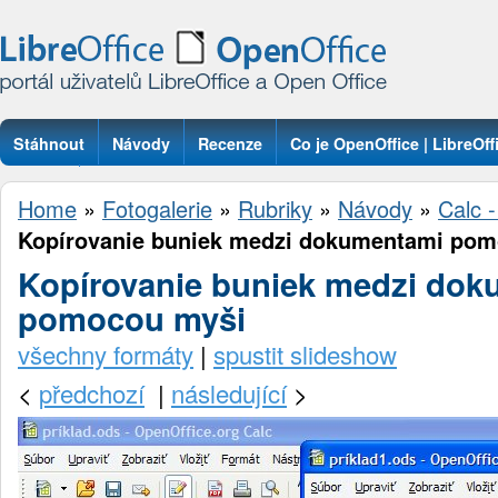
Stáhnout
Návody
Recenze
Co je OpenOffice | LibreOff
Otázky
Home
»
Fotogalerie
»
Rubriky
»
Návody
»
Calc -
Kopírovanie buniek medzi dokumentami pom
Kopírovanie buniek medzi do
pomocou myši
všechny formáty
|
spustit slideshow
<
předchozí
|
následující
>