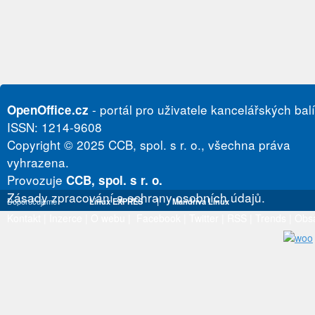
- portál pro uživatele kancelářských bal
OpenOffice.cz
ISSN: 1214-9608
Copyright © 2025 CCB, spol. s r. o., všechna práva
vyhrazena.
Provozuje
CCB, spol. s r. o.
Zásady zpracování a ochrany osobních údajů.
Doporučujeme
Linux EXPRES
|
Mandriva Linux
Kontakt
|
Inzerce
|
O webu
|
Facebook
|
Twitter
|
RSS
|
Trends
|
Obs