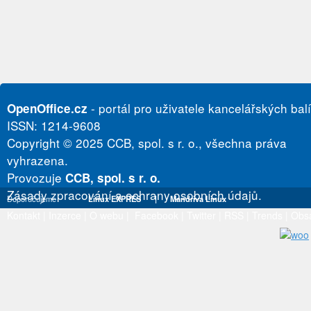
- portál pro uživatele kancelářských bal
OpenOffice.cz
ISSN: 1214-9608
Copyright © 2025 CCB, spol. s r. o., všechna práva
vyhrazena.
Provozuje
CCB, spol. s r. o.
Zásady zpracování a ochrany osobních údajů.
Doporučujeme
Linux EXPRES
|
Mandriva Linux
Kontakt
|
Inzerce
|
O webu
|
Facebook
|
Twitter
|
RSS
|
Trends
|
Obs