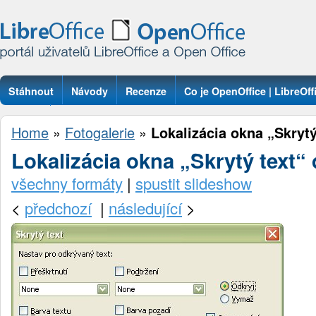
Stáhnout
Návody
Recenze
Co je OpenOffice | LibreOff
Otázky
Home
»
Fotogalerie
»
Lokalizácia okna „Skrytý
Lokalizácia okna „Skrytý text“ 
všechny formáty
|
spustit slideshow
<
předchozí
|
následující
>