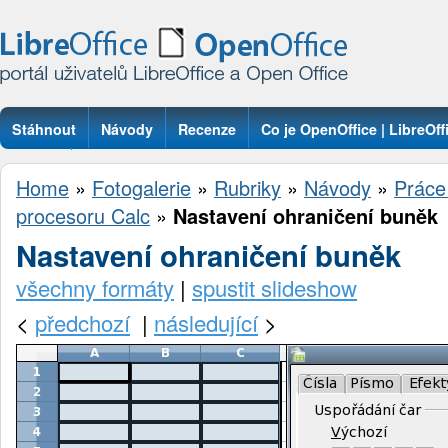
Stáhnout
Návody
Recenze
Co je OpenOffice | LibreOff
Otázky
Home
»
Fotogalerie
»
Rubriky
»
Návody
»
Práce
procesoru Calc
»
Nastavení ohraničení buněk
Nastavení ohraničení buněk
všechny formáty
|
spustit slideshow
<
předchozí
|
následující
>