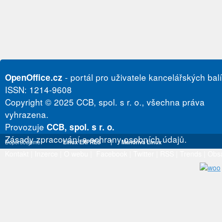
- portál pro uživatele kancelářských bal
OpenOffice.cz
ISSN: 1214-9608
Copyright © 2025 CCB, spol. s r. o., všechna práva
vyhrazena.
Provozuje
CCB, spol. s r. o.
Zásady zpracování a ochrany osobních údajů.
Doporučujeme
Linux EXPRES
|
Mandriva Linux
Kontakt
|
Inzerce
|
O webu
|
Facebook
|
Twitter
|
RSS
|
Trends
|
Obs