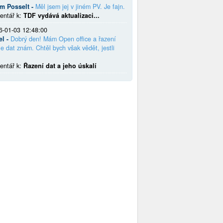
em Posselt -
Měl jsem jej v jiném PV. Je fajn.
entář k:
TDF vydává aktualizaci...
6-01-03 12:48:00
el -
Dobrý den! Mám Open office a řazení
e dat znám. Chtěl bych však vědět, jestli
entář k:
Řazení dat a jeho úskalí