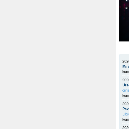
202
Mir
kom
202
Urs
číns
kom
202
Pav
Libr
kom
202