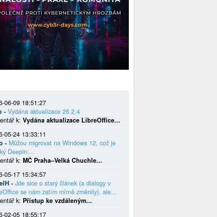
6-06-09 18:51:27
o -
Vydána aktualizace 26.2.4
entář k:
Vydána aktualizace LibreOffice...
6-05-24 13:33:11
o -
Můžou migrovat na Windows 12, což je
ký Deepin:...
entář k:
MČ Praha–Velká Chuchle...
6-05-17 15:34:57
elH -
Jde sice o starý článek (a dialogy v
eOffice se nám zatím mírně změnily), ale...
entář k:
Přístup ke vzdáleným...
6-02-05 18:55:17