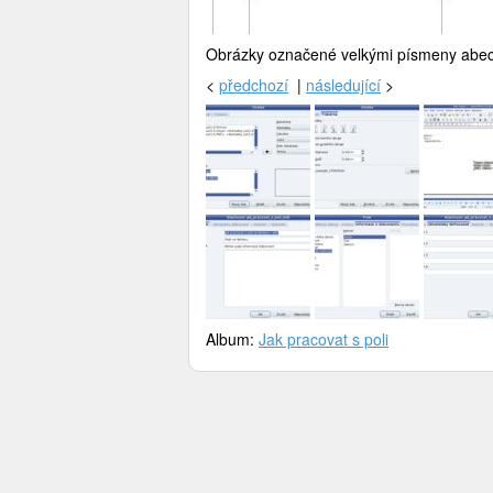
Obrázky označené velkými písmeny abe
<
předchozí
|
následující
>
Album:
Jak pracovat s poli