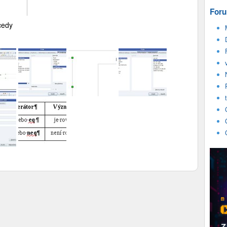
Foru
cedy