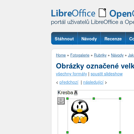
Stáhnout
Návody
Recenze
Co
Otázky
Home
»
Fotogalerie
»
Rubriky
»
Návody
»
Jak
Obrázky označené vel
všechny formáty
|
spustit slideshow
<
předchozí
|
následující
>