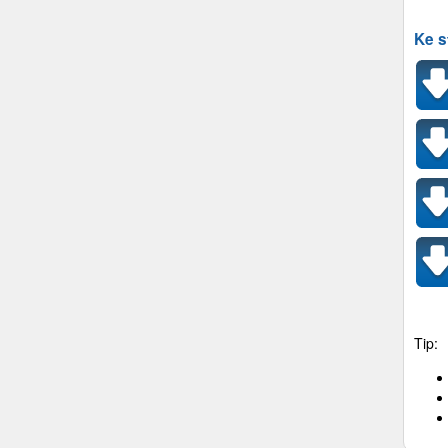
Ke s
Tip: