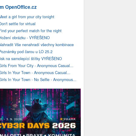
m OpenOffice.cz
Meet a girl from your city tonight
Don't settle for virtual
Find your perfect match for the night
vložení obrázku - VYŘEŠENO
Nahradit Vše nenahradí všechny kombinace
Poznámky pod čarou u LO 25.2
tisk na samolepící štítky VYŘEŠENO
Girls From Your City - Anonymous Casual...
Girls In Your Town - Anonymous Cacual...
Girls In Your Town - No Selfie - Anonymous...