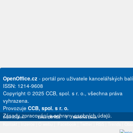
- portál pro uživatele kancelářských bal
OpenOffice.cz
ISSN: 1214-9608
Copyright © 2025 CCB, spol. s r. o., všechna práva
vyhrazena.
Provozuje
CCB, spol. s r. o.
Zásady zpracování a ochrany osobních údajů.
Doporučujeme
Linux EXPRES
|
Mandriva Linux
Kontakt
|
Inzerce
|
O webu
|
Facebook
|
Twitter
|
RSS
|
Trends
|
Obs