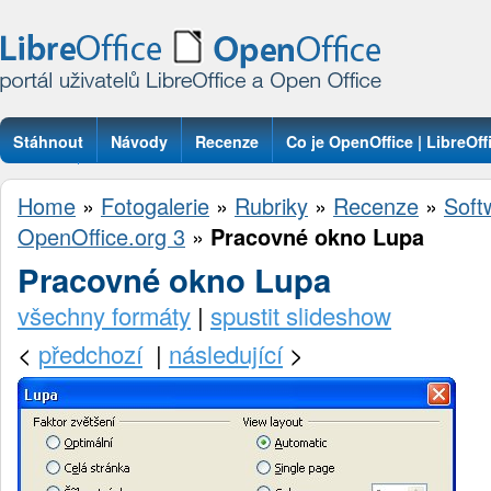
Stáhnout
Návody
Recenze
Co je OpenOffice | LibreOff
Otázky
Home
»
Fotogalerie
»
Rubriky
»
Recenze
»
Soft
OpenOffice.org 3
»
Pracovné okno Lupa
Pracovné okno Lupa
všechny formáty
|
spustit slideshow
<
předchozí
|
následující
>