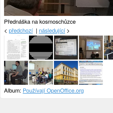
Přednáška na kosmoschůzce
<
předchozí
|
následující
>
Album:
Používají OpenOffice.org