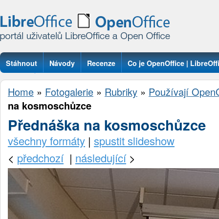
Stáhnout
Návody
Recenze
Co je OpenOffice | LibreOff
Otázky
Home
»
Fotogalerie
»
Rubriky
»
Používají OpenO
na kosmoschůzce
Přednáška na kosmoschůzce
všechny formáty
|
spustit slideshow
<
předchozí
|
následující
>