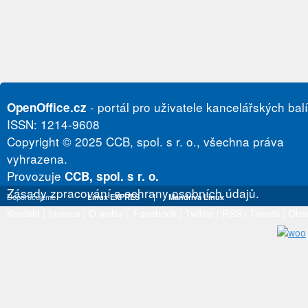
- portál pro uživatele kancelářských bal
OpenOffice.cz
ISSN: 1214-9608
Copyright © 2025 CCB, spol. s r. o., všechna práva
vyhrazena.
Provozuje
CCB, spol. s r. o.
Zásady zpracování a ochrany osobních údajů.
Doporučujeme
Linux EXPRES
|
Mandriva Linux
Kontakt
|
Inzerce
|
O webu
|
Facebook
|
Twitter
|
RSS
|
Trends
|
Obs