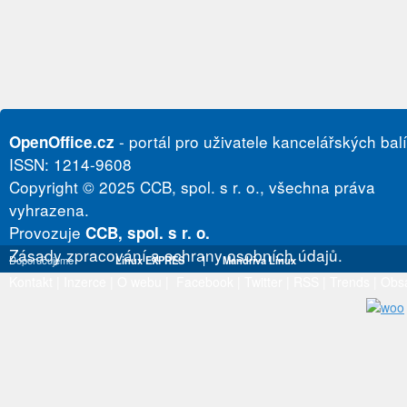
- portál pro uživatele kancelářských bal
OpenOffice.cz
ISSN: 1214-9608
Copyright © 2025 CCB, spol. s r. o., všechna práva
vyhrazena.
Provozuje
CCB, spol. s r. o.
Zásady zpracování a ochrany osobních údajů.
Doporučujeme
Linux EXPRES
|
Mandriva Linux
Kontakt
|
Inzerce
|
O webu
|
Facebook
|
Twitter
|
RSS
|
Trends
|
Obs