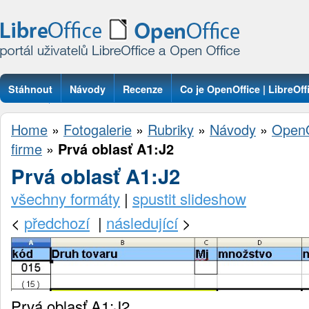
Stáhnout
Návody
Recenze
Co je OpenOffice | LibreOff
Otázky
Home
»
Fotogalerie
»
Rubriky
»
Návody
»
OpenO
firme
»
Prvá oblasť A1:J2
Prvá oblasť A1:J2
všechny formáty
|
spustit slideshow
<
předchozí
|
následující
>
Prvá oblasť A1:J2