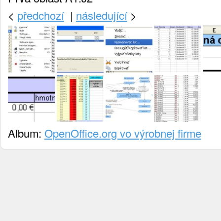
<
předchozí
|
následující
>
Album:
OpenOffice.org vo výrobnej firme