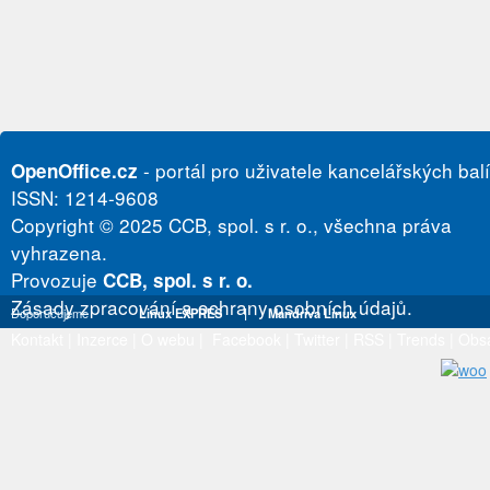
- portál pro uživatele kancelářských bal
OpenOffice.cz
ISSN: 1214-9608
Copyright © 2025 CCB, spol. s r. o., všechna práva
vyhrazena.
Provozuje
CCB, spol. s r. o.
Zásady zpracování a ochrany osobních údajů.
Doporučujeme
Linux EXPRES
|
Mandriva Linux
Kontakt
|
Inzerce
|
O webu
|
Facebook
|
Twitter
|
RSS
|
Trends
|
Obs