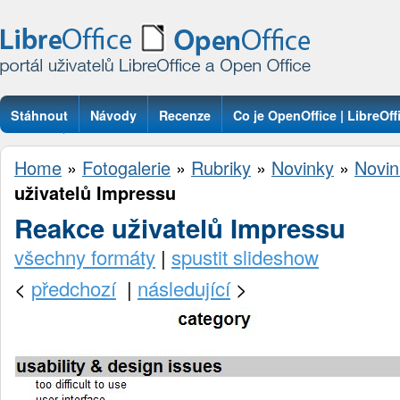
Stáhnout
Návody
Recenze
Co je OpenOffice | LibreOff
Otázky
Home
»
Fotogalerie
»
Rubriky
»
Novinky
»
Novin
uživatelů Impressu
Reakce uživatelů Impressu
všechny formáty
|
spustit slideshow
<
předchozí
|
následující
>