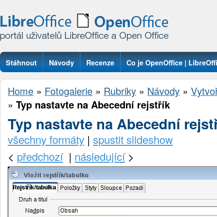
Stáhnout
Návody
Recenze
Co je OpenOffice | LibreOff
Otázky
Home
»
Fotogalerie
»
Rubriky
»
Návody
»
Vytvoř
»
Typ nastavte na Abecední rejstřík
Typ nastavte na Abecední rejst
všechny formáty
|
spustit slideshow
<
předchozí
|
následující
>