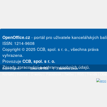
- portál pro uživatele kancelářských bal
OpenOffice.cz
ISSN: 1214-9608
Copyright © 2025 CCB, spol. s r. o., všechna práva
vyhrazena.
Provozuje
CCB, spol. s r. o.
Zásady zpracování a ochrany osobních údajů.
Doporučujeme
Linux EXPRES
|
Mandriva Linux
Kontakt
|
Inzerce
|
O webu
|
Facebook
|
Twitter
|
RSS
|
Trends
|
Obs