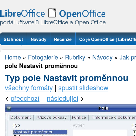
Stáhnout
Návody
Recenze
Co je OpenOffice | LibreOff
Otázky
Home
»
Fotogalerie
»
Rubriky
»
Návody
»
Jak pr
pole Nastavit proměnnou
Typ pole Nastavit proměnnou
všechny formáty
|
spustit slideshow
<
předchozí
|
následující
>