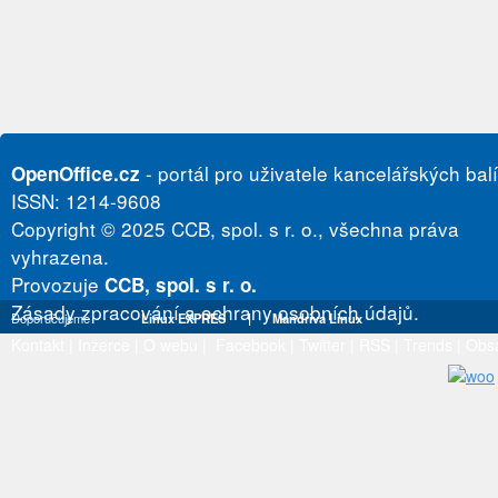
- portál pro uživatele kancelářských bal
OpenOffice.cz
ISSN: 1214-9608
Copyright © 2025 CCB, spol. s r. o., všechna práva
vyhrazena.
Provozuje
CCB, spol. s r. o.
Zásady zpracování a ochrany osobních údajů.
Doporučujeme
Linux EXPRES
|
Mandriva Linux
Kontakt
|
Inzerce
|
O webu
|
Facebook
|
Twitter
|
RSS
|
Trends
|
Obs