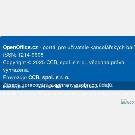
- portál pro uživatele kancelářských bal
OpenOffice.cz
ISSN: 1214-9608
Copyright © 2025 CCB, spol. s r. o., všechna práva
vyhrazena.
Provozuje
CCB, spol. s r. o.
Zásady zpracování a ochrany osobních údajů.
Doporučujeme
Linux EXPRES
|
Mandriva Linux
Kontakt
|
Inzerce
|
O webu
|
Facebook
|
Twitter
|
RSS
|
Trends
|
Obs