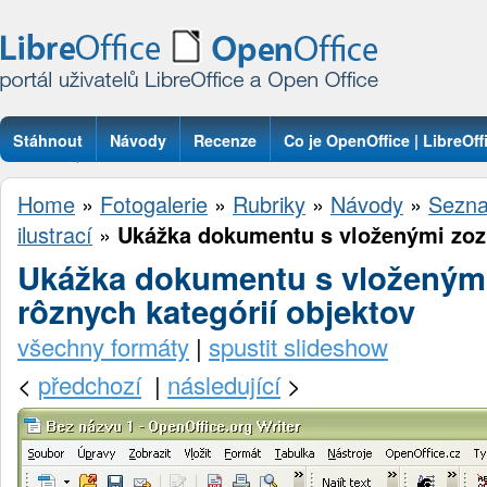
Stáhnout
Návody
Recenze
Co je OpenOffice | LibreOff
Otázky
Home
»
Fotogalerie
»
Rubriky
»
Návody
»
Sezna
ilustrací
»
Ukážka dokumentu s vloženými zoz
Ukážka dokumentu s vloženým
rôznych kategórií objektov
všechny formáty
|
spustit slideshow
<
předchozí
|
následující
>